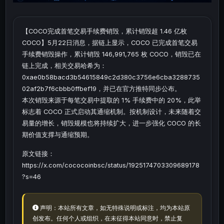
【COCO完成首笔交易手续费销毁，累计销毁超 1.46 亿枚
COCO】5月22日消息，据链上显示，COCO 已完成首笔交易
手续费销毁操作，累计销毁 146,991,765 枚 COCO，销毁已在
链上完成，相关交易哈希为：
0xae0b58bacd3b54615849c2d380c3756e6cba3288735
02af2b7f6cbbb0ffbef19，并已在官方推特同步公布。
本次销毁来源于每笔交易中提取的 1% 手续费中的 20%，此举
标志着 COCO 正式启动其通缩机制。按机制设计，未来随着交
易量的增长，销毁规模也将持续扩大，进一步强化 COCO 的长
期价值支撑与通缩预期。
原文链接：
https://x.com/cococoinbsc/status/1925174703309689178
?s=46
声明：本站所有文章，如无特殊说明或标注，均为本站原
创发布。任何个人或组织，在未征得本站同意时，禁止复