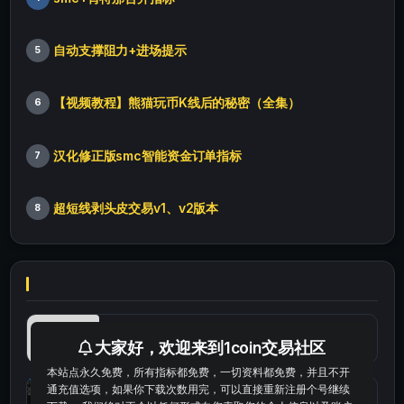
自动支撑阻力+进场提示
5
【视频教程】熊猫玩币K线后的秘密（全集）
6
汉化修正版smc智能资金订单指标
7
超短线剥头皮交易v1、v2版本
8
最便宜最实惠的科学上网工具
大家好，欢迎来到1coin交易社区
本站点永久免费，所有指标都免费，一切资料都免费，并且不开
通充值选项，如果你下载次数用完，可以直接重新注册个号继续
统计涨跌幅的python代码