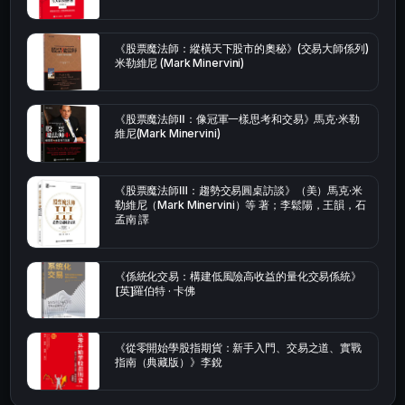
《股票魔法師：縱橫天下股市的奧秘》(交易大師係列)
米勒維尼 (Mark Minervini)
《股票魔法師Ⅱ：像冠軍一樣思考和交易》馬克·米勒
維尼(Mark Minervini)
《股票魔法師Ⅲ：趨勢交易圓桌訪談》（美）馬克·米
勒維尼（Mark Minervini）等 著；李鬆陽，王韻，石
孟南 譯
《係統化交易：構建低風險高收益的量化交易係統》
[英]羅伯特 · 卡佛
《從零開始學股指期貨：新手入門、交易之道、實戰
指南（典藏版）》李銳