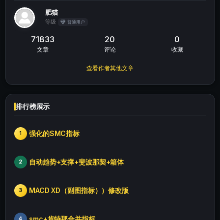
肥猫
等级
普通用户
71833
20
0
文章
评论
收藏
查看作者其他文章
排行榜展示
强化的SMC指标
1
自动趋势+支撑+斐波那契+箱体
2
MACD XD（副图指标））修改版
3
smc+肯特那合并指标
4