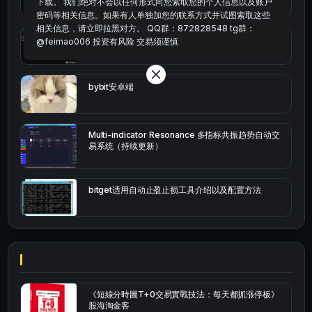
下载。 我们绝对不会以任何形式向您索取您的个人信息以及账户
密码等相关信息。如果有人单独加您的联系方式并试图索取这些
相关信息，请立即拉黑对方。 QQ群：872828548 tg群：
okx的短线量化的免费版本
@feimao006 投资有风险 交易须谨慎
bybit安卓端
Multi-indicator Resonance 多指标共振趋势自动交
易系统（持续更新）
bitget适用自动止盈止损工具介绍以及配置方法
《短線分時圖T+0交易實戰技法：每天都抓漲停板》
股海淘金客