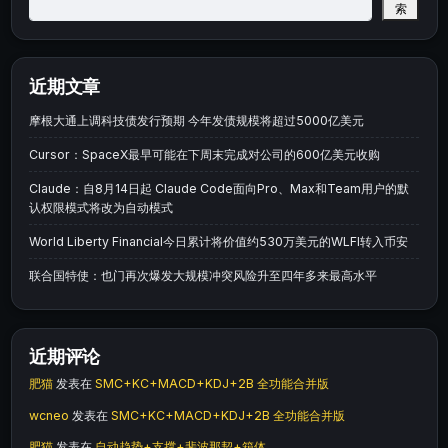
索
近期文章
摩根大通上调科技债发行预期 今年发债规模将超过5000亿美元
Cursor：SpaceX最早可能在下周末完成对公司的600亿美元收购
Claude：自8月14日起 Claude Code面向Pro、Max和Team用户的默
认权限模式将改为自动模式
World Liberty Financial今日累计将价值约530万美元的WLFI转入币安
联合国特使：也门再次爆发大规模冲突风险升至四年多来最高水平
近期评论
肥猫
发表在
SMC+KC+MACD+KDJ+2B 全功能合并版
wcneo
发表在
SMC+KC+MACD+KDJ+2B 全功能合并版
肥猫
发表在
自动趋势+支撑+斐波那契+箱体