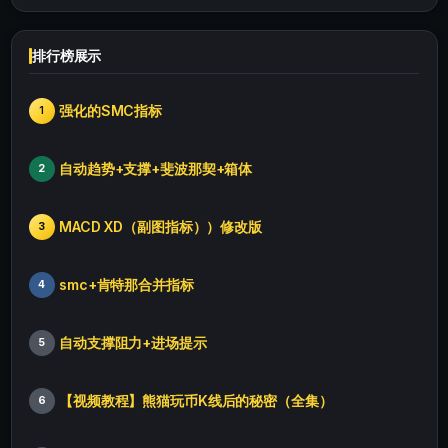
排行榜展示
强化的SMC指标
1
自动趋势+支撑+斐波那契+箱体
2
MACD XD（副图指标））修改版
3
smc+肯特那合并指标
4
自动支撑阻力+进场提示
5
【视频教程】熊猫玩币K线后的秘密（全集）
6