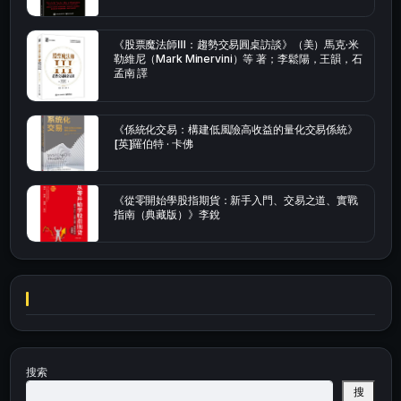
《股票魔法師Ⅲ：趨勢交易圓桌訪談》（美）馬克·米
勒維尼（Mark Minervini）等 著；李鬆陽，王韻，石
孟南 譯
《係統化交易：構建低風險高收益的量化交易係統》
[英]羅伯特 · 卡佛
《從零開始學股指期貨：新手入門、交易之道、實戰
指南（典藏版）》李銳
搜索
搜