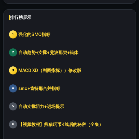
排行榜展示
强化的SMC指标
1
自动趋势+支撑+斐波那契+箱体
2
MACD XD（副图指标））修改版
3
smc+肯特那合并指标
4
自动支撑阻力+进场提示
5
【视频教程】熊猫玩币K线后的秘密（全集）
6