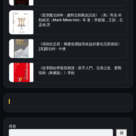
《股票魔法師Ⅲ：趨勢交易圓桌訪談》（美）馬克·米
勒維尼（Mark Minervini）等 著；李鬆陽，王韻，石
孟南 譯
《係統化交易：構建低風險高收益的量化交易係統》
[英]羅伯特 · 卡佛
《從零開始學股指期貨：新手入門、交易之道、實戰
指南（典藏版）》李銳
搜索
搜