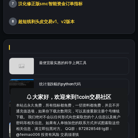
汉化修正版smc智能资金订单指标
7
超短线剥头皮交易v1、v2版本
8
最便宜最实惠的科学上网工具
统计涨跌幅的python代码
大家好，欢迎来到1coin交易社区
本站点永久免费，所有指标都免费，一切资料都免费，并且不开
okx的短线量化的免费版本
通充值选项，如果你下载次数用完，可以直接重新注册个号继续
下载。 我们绝对不会以任何形式向您索取您的个人信息以及账户
密码等相关信息。如果有人单独加您的联系方式并试图索取这些
bybit安卓端
相关信息，请立即拉黑对方。 QQ群：872828548 tg群：
@feimao006 投资有风险 交易须谨慎