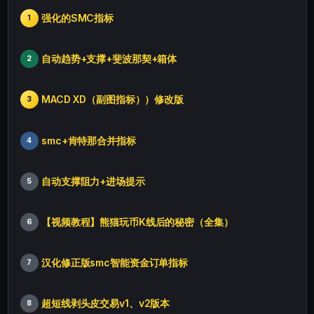
强化的SMC指标
1
自动趋势+支撑+斐波那契+箱体
2
MACD XD（副图指标））修改版
3
smc+肯特那合并指标
4
自动支撑阻力+进场提示
5
【视频教程】熊猫玩币K线后的秘密（全集）
6
汉化修正版smc智能资金订单指标
7
超短线剥头皮交易v1、v2版本
8