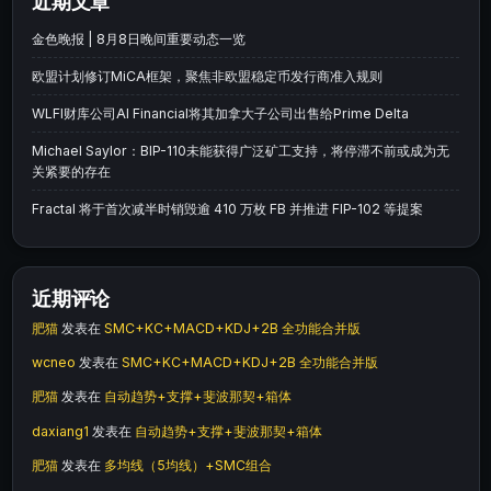
近期文章
金色晚报 | 8月8日晚间重要动态一览
欧盟计划修订MiCA框架，聚焦非欧盟稳定币发行商准入规则
WLFI财库公司AI Financial将其加拿大子公司出售给Prime Delta
Michael Saylor：BIP-110未能获得广泛矿工支持，将停滞不前或成为无
关紧要的存在
Fractal 将于首次减半时销毁逾 410 万枚 FB 并推进 FIP-102 等提案
近期评论
肥猫
发表在
SMC+KC+MACD+KDJ+2B 全功能合并版
wcneo
发表在
SMC+KC+MACD+KDJ+2B 全功能合并版
肥猫
发表在
自动趋势+支撑+斐波那契+箱体
daxiang1
发表在
自动趋势+支撑+斐波那契+箱体
肥猫
发表在
多均线（5均线）+SMC组合