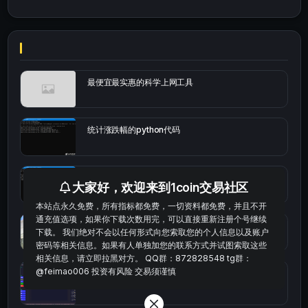
最便宜最实惠的科学上网工具
统计涨跌幅的python代码
okx的短线量化的免费版本
大家好，欢迎来到1coin交易社区
本站点永久免费，所有指标都免费，一切资料都免费，并且不开
通充值选项，如果你下载次数用完，可以直接重新注册个号继续
bybit安卓端
下载。 我们绝对不会以任何形式向您索取您的个人信息以及账户
密码等相关信息。如果有人单独加您的联系方式并试图索取这些
相关信息，请立即拉黑对方。 QQ群：872828548 tg群：
@feimao006 投资有风险 交易须谨慎
Multi-indicator Resonance 多指标共振趋势自动交
易系统（持续更新）