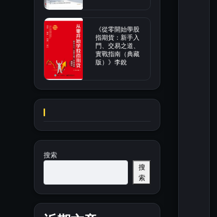
《從零開始學股
指期貨：新手入
門、交易之道、
實戰指南（典藏
版）》李銳
搜索
搜
索