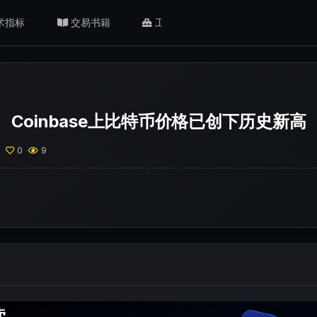
术指标
交易书籍
工具/返佣
肥猫观点
Coinbase上比特币价格已创下历史新高
0
0
9