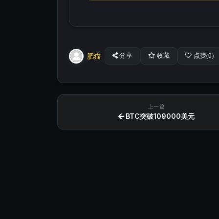
肥猫
分享
收藏
点赞(
0
)
上一篇
BTC突破109000美元