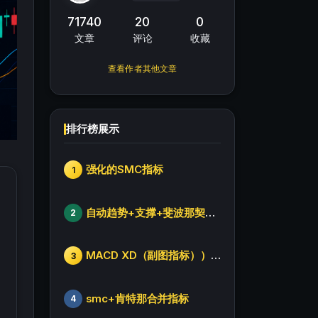
71740
20
0
文章
评论
收藏
查看作者其他文章
排行榜展示
强化的SMC指标
1
自动趋势+支撑+斐波那契+箱体
2
MACD XD（副图指标））修改版
3
smc+肯特那合并指标
4