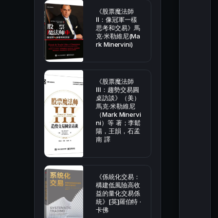
《股票魔法師
Ⅱ：像冠軍一樣
思考和交易》馬
克·米勒維尼(Ma
rk Minervini)
《股票魔法師
Ⅲ：趨勢交易圓
桌訪談》（美）
馬克·米勒維尼
（Mark Minervi
ni）等 著；李鬆
陽，王韻，石孟
南 譯
《係統化交易：
構建低風險高收
益的量化交易係
統》[英]羅伯特 ·
卡佛