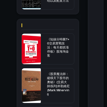
绍以及配置方法
《短線分時圖T+
0交易實戰技
法：每天都抓漲
停板》股海淘金
客
《股票魔法師：
縱橫天下股市的
奧秘》(交易大
師係列)米勒維尼
(Mark Minervin
i)