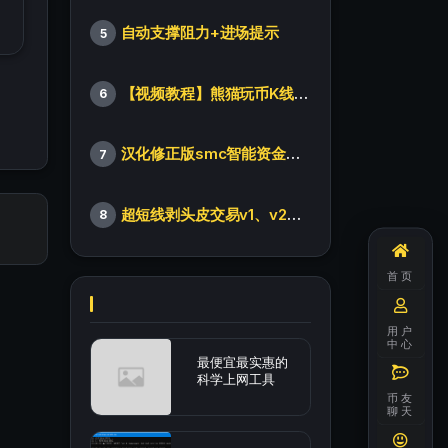
自动支撑阻力+进场提示
5
【视频教程】熊猫玩币K线后的秘密（全集）
6
汉化修正版smc智能资金订单指标
7
超短线剥头皮交易v1、v2版本
8
首页
用户
中心
最便宜最实惠的
科学上网工具
币友
聊天