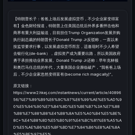
【特朗普长子：爸爸上场后发展虚拟货币，不少企业家变得富
有】金色财经报道，特朗普上任美国总统后外界多番抨击他和
商界有重大利益输送，目前担任Trump Organization发展并购
执行副总裁的特朗普长子Donald Trump Jr反驳称，一直以来
按监管要求行事，以发展虚拟货币而言，适逢现时不少人希望
去银行化(de-bank），虚拟资产成为重要出路，所以美国政府
勇于承担推动业界发展。Donald Trump Jr还称：早年克林顿
和奥巴马任总统的年代，大量美国企业濒临破产，“我爸爸上场
后，不少企业家忽然变得富有(become rich magically)”。
原文链接：
https://www2.hkej.com/instantnews/current/article/40896
56/%E7%89%B9%E6%9C%97%E6%99%AE%E5%AD%9
0%E5%94%90%E7%B4%8D%E5%BE%B7%3A%E7%88
%B8%E7%88%B8%E4%B8%8A%E5%A0%B4%E5%BE%
8C+%E4%B8%8D%E5%B0%91%E4%BC%81%E6%A5%A
D%E5%AE%B6%E5%BF%BD%E7%84%B6%E8%AE%8A
%E5%BE%97%E5%