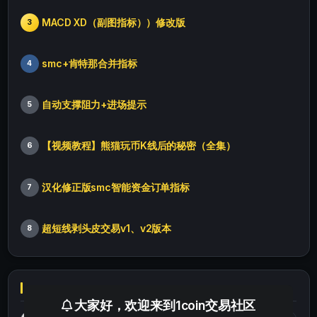
MACD XD（副图指标））修改版
3
smc+肯特那合并指标
4
自动支撑阻力+进场提示
5
【视频教程】熊猫玩币K线后的秘密（全集）
6
汉化修正版smc智能资金订单指标
7
超短线剥头皮交易v1、v2版本
8
大家好，欢迎来到1coin交易社区