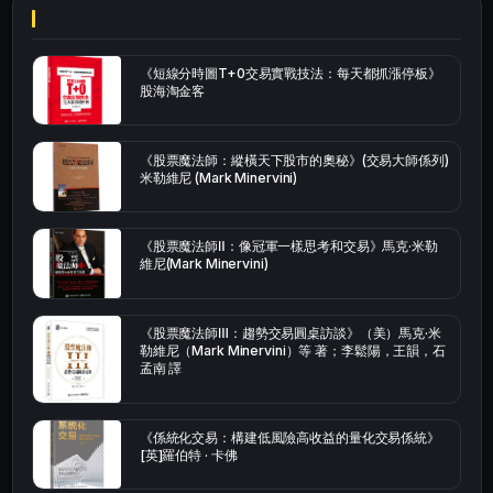
《短線分時圖T+0交易實戰技法：每天都抓漲停板》
股海淘金客
《股票魔法師：縱橫天下股市的奧秘》(交易大師係列)
米勒維尼 (Mark Minervini)
《股票魔法師Ⅱ：像冠軍一樣思考和交易》馬克·米勒
維尼(Mark Minervini)
《股票魔法師Ⅲ：趨勢交易圓桌訪談》（美）馬克·米
勒維尼（Mark Minervini）等 著；李鬆陽，王韻，石
孟南 譯
《係統化交易：構建低風險高收益的量化交易係統》
[英]羅伯特 · 卡佛