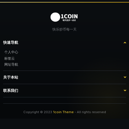
快乐炒币每一天
快速导航
个人中心
标签云
网址导航
关于本站
站点介绍
客服咨询
联系我们
推广计划
TG：@feimao2024 QQ：3261605442 微信：moto001com 新浪微博：不
改名字的肥猫
Copyright © 2023
1coin Theme
- All rights reserved