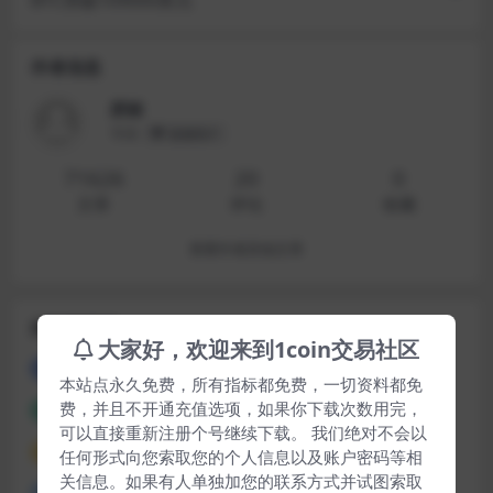
作者信息
肥猫
等级
普通用户
71626
20
0
文章
评论
收藏
查看作者其他文章
排行榜展示
大家好，欢迎来到1coin交易社区
强化的SMC指标
1
本站点永久免费，所有指标都免费，一切资料都免
费，并且不开通充值选项，如果你下载次数用完，
自动趋势+支撑+斐波那契+箱体
2
可以直接重新注册个号继续下载。 我们绝对不会以
MACD XD（副图指标））修改版
3
任何形式向您索取您的个人信息以及账户密码等相
关信息。如果有人单独加您的联系方式并试图索取