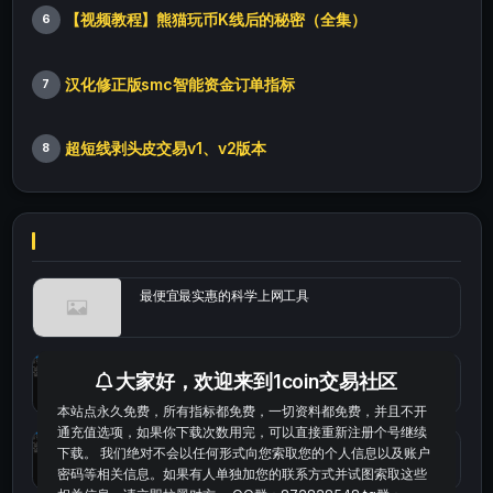
【视频教程】熊猫玩币K线后的秘密（全集）
6
汉化修正版smc智能资金订单指标
7
超短线剥头皮交易v1、v2版本
8
最便宜最实惠的科学上网工具
统计涨跌幅的python代码
大家好，欢迎来到1coin交易社区
本站点永久免费，所有指标都免费，一切资料都免费，并且不开
通充值选项，如果你下载次数用完，可以直接重新注册个号继续
okx的短线量化的免费版本
下载。 我们绝对不会以任何形式向您索取您的个人信息以及账户
密码等相关信息。如果有人单独加您的联系方式并试图索取这些