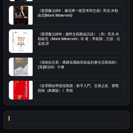
《股票魔法師Ⅱ：像冠軍一樣思考和交易》馬克·米勒
維尼(Mark Minervini)
《股票魔法師Ⅲ：趨勢交易圓桌訪談》（美）馬克·米
勒維尼（Mark Minervini）等 著；李鬆陽，王韻，石
孟南 譯
《係統化交易：構建低風險高收益的量化交易係統》
[英]羅伯特 · 卡佛
《從零開始學股指期貨：新手入門、交易之道、實戰
指南（典藏版）》李銳