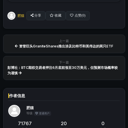
肥猫
分享
收藏
点赞(
0
)
上一篇
资管巨头GraniteShares推出涉及比特币和英伟达的两只ETF
下一篇
彭博社：BTC期权交易者押注6月底前涨至30万美元，但预测市场概率较
为谨慎
作者信息
肥猫
等级
普通用户
71767
20
0