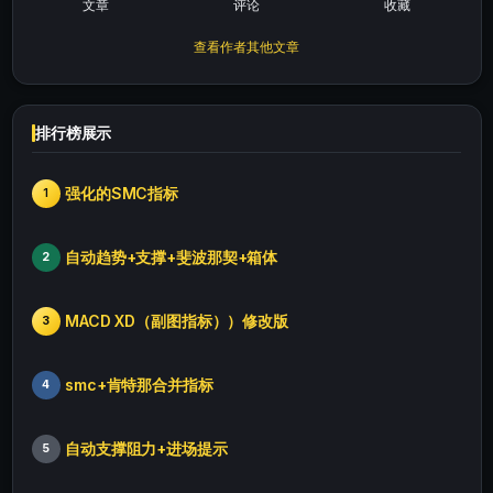
文章
评论
收藏
查看作者其他文章
排行榜展示
强化的SMC指标
1
自动趋势+支撑+斐波那契+箱体
2
MACD XD（副图指标））修改版
3
smc+肯特那合并指标
4
自动支撑阻力+进场提示
5