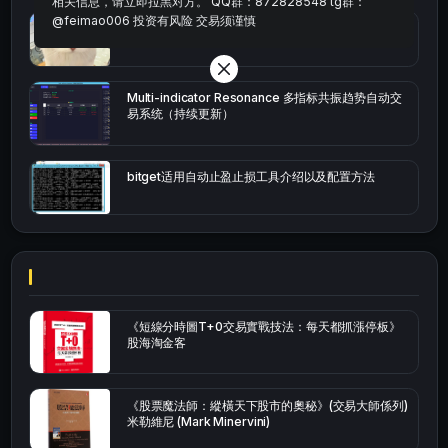
相关信息，请立即拉黑对方。 QQ群：872828548 tg群：
@feimao006 投资有风险 交易须谨慎
bybit安卓端
Multi-indicator Resonance 多指标共振趋势自动交
易系统（持续更新）
bitget适用自动止盈止损工具介绍以及配置方法
《短線分時圖T+0交易實戰技法：每天都抓漲停板》
股海淘金客
《股票魔法師：縱橫天下股市的奧秘》(交易大師係列)
米勒維尼 (Mark Minervini)