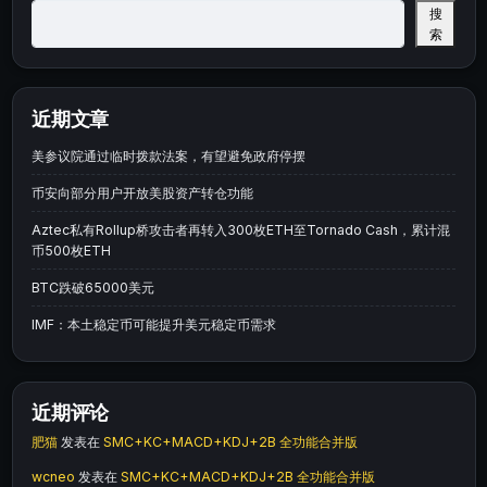
搜
索
近期文章
美参议院通过临时拨款法案，有望避免政府停摆
币安向部分用户开放美股资产转仓功能
Aztec私有Rollup桥攻击者再转入300枚ETH至Tornado Cash，累计混
币500枚ETH
BTC跌破65000美元
IMF：本土稳定币可能提升美元稳定币需求
近期评论
肥猫
发表在
SMC+KC+MACD+KDJ+2B 全功能合并版
wcneo
发表在
SMC+KC+MACD+KDJ+2B 全功能合并版