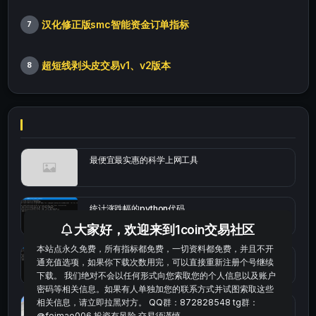
汉化修正版smc智能资金订单指标
7
超短线剥头皮交易v1、v2版本
8
最便宜最实惠的科学上网工具
统计涨跌幅的python代码
大家好，欢迎来到1coin交易社区
本站点永久免费，所有指标都免费，一切资料都免费，并且不开
okx的短线量化的免费版本
通充值选项，如果你下载次数用完，可以直接重新注册个号继续
下载。 我们绝对不会以任何形式向您索取您的个人信息以及账户
密码等相关信息。如果有人单独加您的联系方式并试图索取这些
相关信息，请立即拉黑对方。 QQ群：872828548 tg群：
bybit安卓端
@feimao006 投资有风险 交易须谨慎