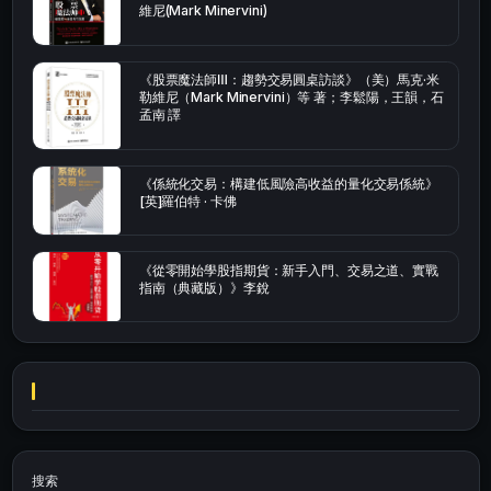
維尼(Mark Minervini)
《股票魔法師Ⅲ：趨勢交易圓桌訪談》（美）馬克·米
勒維尼（Mark Minervini）等 著；李鬆陽，王韻，石
孟南 譯
《係統化交易：構建低風險高收益的量化交易係統》
[英]羅伯特 · 卡佛
《從零開始學股指期貨：新手入門、交易之道、實戰
指南（典藏版）》李銳
搜索