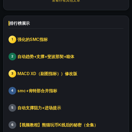
查看作者其他文章
排行榜展示
强化的SMC指标
1
自动趋势+支撑+斐波那契+箱体
2
MACD XD（副图指标））修改版
3
smc+肯特那合并指标
4
自动支撑阻力+进场提示
5
【视频教程】熊猫玩币K线后的秘密（全集）
6