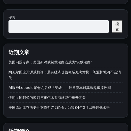
搜索
搜
索
近期文章
美国问题专家：美国新对俄制裁法案或成为“沉默法案”
纳瓦尔回应开源威胁论：最有经济价值领域充满对抗，闭源护城河不会消
失
AI股神Leopold爆仓之后成「英雄」，硅谷资本对其掀起追捧热潮
伊朗：同阿曼的谈判与霍尔木兹海峡能否重开无关
美国原油库存历史性下降至7.12亿桶，为1984年3月以来最低水平