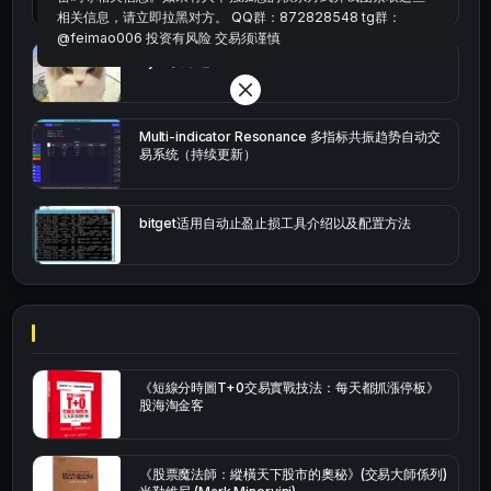
相关信息，请立即拉黑对方。 QQ群：872828548 tg群：
@feimao006 投资有风险 交易须谨慎
bybit安卓端
Multi-indicator Resonance 多指标共振趋势自动交
易系统（持续更新）
bitget适用自动止盈止损工具介绍以及配置方法
《短線分時圖T+0交易實戰技法：每天都抓漲停板》
股海淘金客
《股票魔法師：縱橫天下股市的奧秘》(交易大師係列)