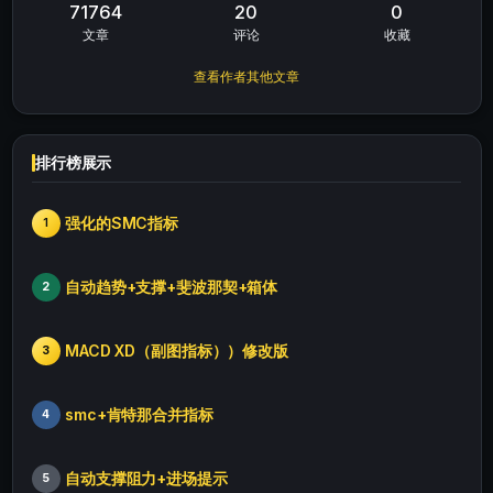
71764
20
0
文章
评论
收藏
查看作者其他文章
排行榜展示
强化的SMC指标
1
自动趋势+支撑+斐波那契+箱体
2
MACD XD（副图指标））修改版
3
smc+肯特那合并指标
4
自动支撑阻力+进场提示
5