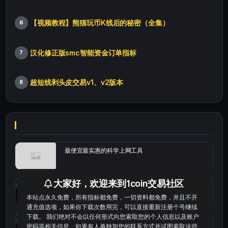
【视频教程】熊猫玩币K线后的秘密（全集）
6
汉化修正版smc智能资金订单指标
7
超短线剥头皮交易v1、v2版本
8
最便宜最实惠的科学上网工具
大家好，欢迎来到1coin交易社区
统计涨跌幅的python代码
本站点永久免费，所有指标都免费，一切资料都免费，并且不开
通充值选项，如果你下载次数用完，可以直接重新注册个号继续
下载。 我们绝对不会以任何形式向您索取您的个人信息以及账户
okx的短线量化的免费版本
密码等相关信息。如果有人单独加您的联系方式并试图索取这些