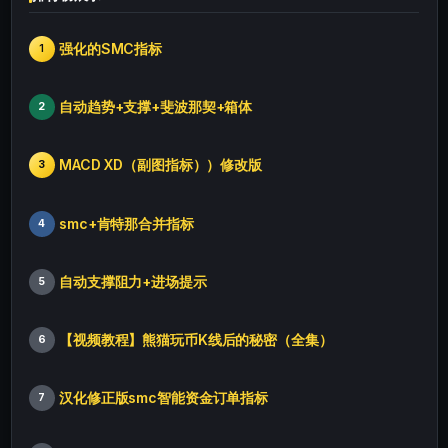
强化的SMC指标
1
自动趋势+支撑+斐波那契+箱体
2
MACD XD（副图指标））修改版
3
smc+肯特那合并指标
4
自动支撑阻力+进场提示
5
【视频教程】熊猫玩币K线后的秘密（全集）
6
汉化修正版smc智能资金订单指标
7