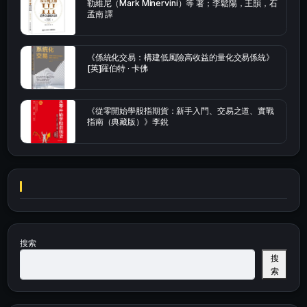
勒維尼（Mark Minervini）等 著；李鬆陽，王韻，石
孟南 譯
《係統化交易：構建低風險高收益的量化交易係統》
[英]羅伯特 · 卡佛
《從零開始學股指期貨：新手入門、交易之道、實戰
指南（典藏版）》李銳
搜索
搜
索