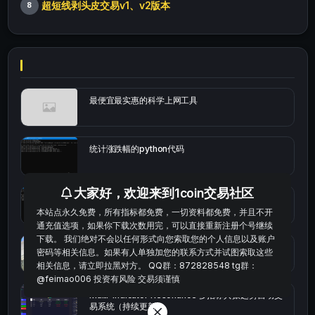
超短线剥头皮交易v1、v2版本
8
最便宜最实惠的科学上网工具
统计涨跌幅的python代码
大家好，欢迎来到1coin交易社区
okx的短线量化的免费版本
本站点永久免费，所有指标都免费，一切资料都免费，并且不开
通充值选项，如果你下载次数用完，可以直接重新注册个号继续
下载。 我们绝对不会以任何形式向您索取您的个人信息以及账户
bybit安卓端
密码等相关信息。如果有人单独加您的联系方式并试图索取这些
相关信息，请立即拉黑对方。 QQ群：872828548 tg群：
@feimao006 投资有风险 交易须谨慎
Multi-indicator Resonance 多指标共振趋势自动交
易系统（持续更新）