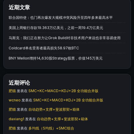
近期文章
联合国特使：也门再次爆发大规模冲突风险升至四年多来最高水平
美国上周银行存款19.363万亿美元，之前一周19.4万亿美元
马斯克：我们正在努力让Grok Build对非技术用户来说也非常容易使用
Coldcard单名受害者最高损失58.97枚BTC
BNY Mellon增持14,630股Strategy股票，价值145万美元
近期评论
肥猫
发表在
SMC+KC+MACD+KDJ+2B 全功能合并版
wcneo
发表在
SMC+KC+MACD+KDJ+2B 全功能合并版
肥猫
发表在
自动趋势+支撑+斐波那契+箱体
daxiang1
发表在
自动趋势+支撑+斐波那契+箱体
肥猫
发表在
多均线（5均线）+SMC组合