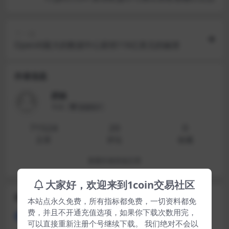
下一篇
OpenAI最大的数据中心获得116亿美元的融资
作者信息
肥猫
等级
普通用户
71524
20
0
文章
评论
收藏
查看作者其他文章
大家好，欢迎来到1coin交易社区
排行榜展示
本站点永久免费，所有指标都免费，一切资料都免
费，并且不开通充值选项，如果你下载次数用完，
强化的SMC指标
1
可以直接重新注册个号继续下载。 我们绝对不会以