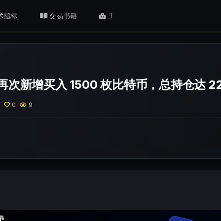
术指标
交易书籍
工具/返佣
肥猫观点
次新增买入 1500 枚比特币，总持仓达 22
0
0
9