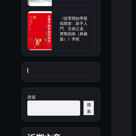
《從零開始學股
指期貨：新手入
門、交易之道、
實戰指南（典藏
版）》李銳
搜索
搜
索