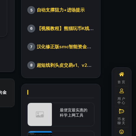
自动支撑阻力+进场提示
5
【视频教程】熊猫玩币K线后的秘密（全集）
6
汉化修正版smc智能资金订单指标
7
超短线剥头皮交易v1、v2版本
8
首页
向金
用户
中心
最便宜最实惠的
科学上网工具
币友
聊天