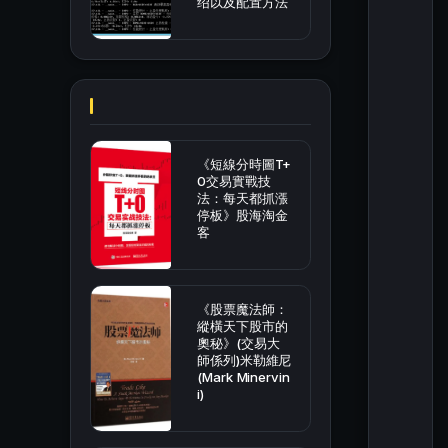
绍以及配置方法
《短線分時圖T+
0交易實戰技
法：每天都抓漲
停板》股海淘金
客
《股票魔法師：
縱橫天下股市的
奧秘》(交易大
師係列)米勒維尼
(Mark Minervin
i)