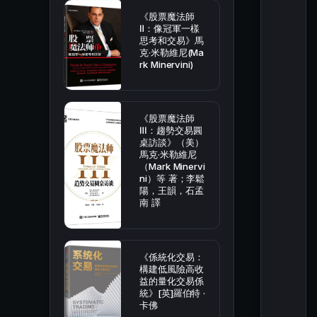
《股票魔法師
Ⅱ：像冠軍一樣
思考和交易》馬
克·米勒維尼(Ma
rk Minervini)
《股票魔法師
Ⅲ：趨勢交易圓
桌訪談》（美）
馬克·米勒維尼
（Mark Minervi
ni）等 著；李鬆
陽，王韻，石孟
南 譯
《係統化交易：
構建低風險高收
益的量化交易係
統》[英]羅伯特 ·
卡佛