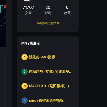
71707
20
0
文章
评论
收藏
查看作者其他文章
排行榜展示
强化的SMC指标
1
自动趋势+支撑+斐波那契+箱体
2
MACD XD（副图指标））修改版
3
smc+肯特那合并指标
4