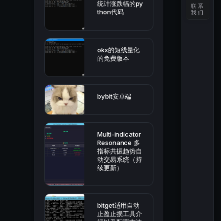
统计涨跌幅的py
联系
thon代码
我们
okx的短线量化
的免费版本
bybit安卓端
Multi-indicator
Resonance 多
指标共振趋势自
动交易系统（持
续更新）
bitget适用自动
止盈止损工具介