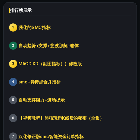
排行榜展示
强化的SMC指标
1
自动趋势+支撑+斐波那契+箱体
2
MACD XD（副图指标））修改版
3
smc+肯特那合并指标
4
自动支撑阻力+进场提示
5
【视频教程】熊猫玩币K线后的秘密（全集）
6
汉化修正版smc智能资金订单指标
7