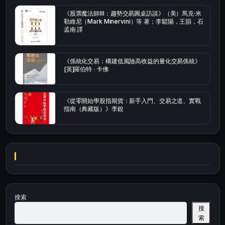
《股票魔法師Ⅲ：趨勢交易圓桌訪談》（美）馬克·米
勒維尼（Mark Minervini）等 著；李鬆陽，王韻，石
孟南 譯
《係統化交易：構建低風險高收益的量化交易係統》
[英]羅伯特 · 卡佛
《從零開始學股指期貨：新手入門、交易之道、實戰
指南（典藏版）》李銳
搜索
搜
索