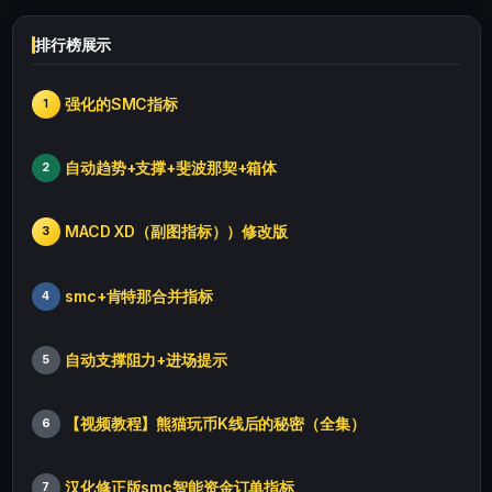
排行榜展示
强化的SMC指标
1
自动趋势+支撑+斐波那契+箱体
2
MACD XD（副图指标））修改版
3
smc+肯特那合并指标
4
自动支撑阻力+进场提示
5
【视频教程】熊猫玩币K线后的秘密（全集）
6
汉化修正版smc智能资金订单指标
7