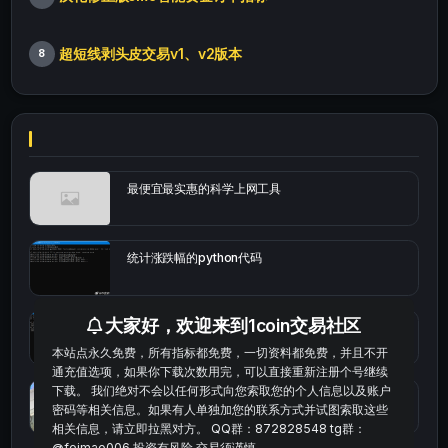
超短线剥头皮交易v1、v2版本
8
最便宜最实惠的科学上网工具
统计涨跌幅的python代码
大家好，欢迎来到1coin交易社区
okx的短线量化的免费版本
本站点永久免费，所有指标都免费，一切资料都免费，并且不开
通充值选项，如果你下载次数用完，可以直接重新注册个号继续
下载。 我们绝对不会以任何形式向您索取您的个人信息以及账户
bybit安卓端
密码等相关信息。如果有人单独加您的联系方式并试图索取这些
相关信息，请立即拉黑对方。 QQ群：872828548 tg群：
@feimao006 投资有风险 交易须谨慎