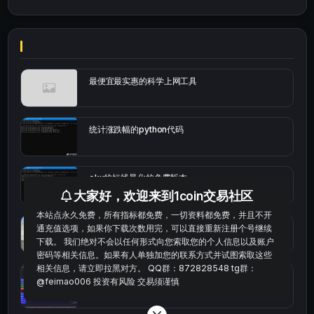
最便宜最实惠的科学上网工具
统计涨跌幅的python代码
okx的短线量化的免费版本
大家好，欢迎来到1coin交易社区
本站点永久免费，所有指标都免费，一切资料都免费，并且不开
bybit安卓端
通充值选项，如果你下载次数用完，可以直接重新注册个号继续
下载。 我们绝对不会以任何形式向您索取您的个人信息以及账户
密码等相关信息。如果有人单独加您的联系方式并试图索取这些
相关信息，请立即拉黑对方。 QQ群：872828548 tg群：
Multi-indicator Resonance 多指标共振趋势自动交
@feimao006 投资有风险 交易须谨慎
易系统（持续更新）