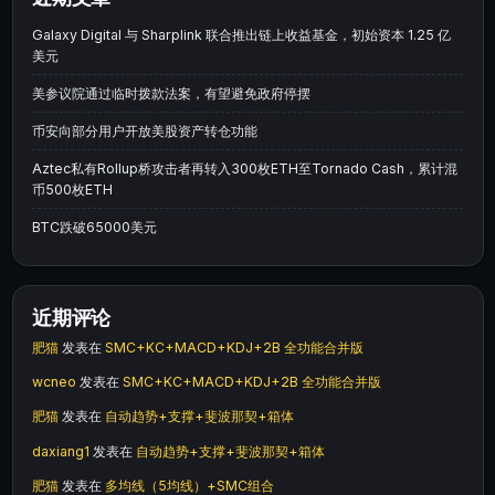
Galaxy Digital 与 Sharplink 联合推出链上收益基金，初始资本 1.25 亿
美元
美参议院通过临时拨款法案，有望避免政府停摆
币安向部分用户开放美股资产转仓功能
Aztec私有Rollup桥攻击者再转入300枚ETH至Tornado Cash，累计混
币500枚ETH
BTC跌破65000美元
近期评论
肥猫
发表在
SMC+KC+MACD+KDJ+2B 全功能合并版
wcneo
发表在
SMC+KC+MACD+KDJ+2B 全功能合并版
肥猫
发表在
自动趋势+支撑+斐波那契+箱体
daxiang1
发表在
自动趋势+支撑+斐波那契+箱体
肥猫
发表在
多均线（5均线）+SMC组合