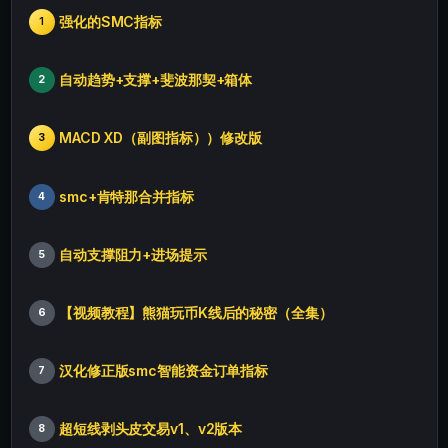
强化的SMC指标
1
自动趋势+支撑+斐波那契+箱体
2
MACD XD（副图指标））修改版
3
smc+肯特那合并指标
4
自动支撑阻力+进场提示
5
【视频教程】熊猫玩币K线后的秘密（全集）
6
汉化修正版smc智能资金订单指标
7
超短线剥头皮交易v1、v2版本
8