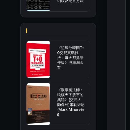
绍以及配置方法
《短線分時圖T+
0交易實戰技
法：每天都抓漲
停板》股海淘金
客
《股票魔法師：
縱橫天下股市的
奧秘》(交易大
師係列)米勒維尼
(Mark Minervin
i)