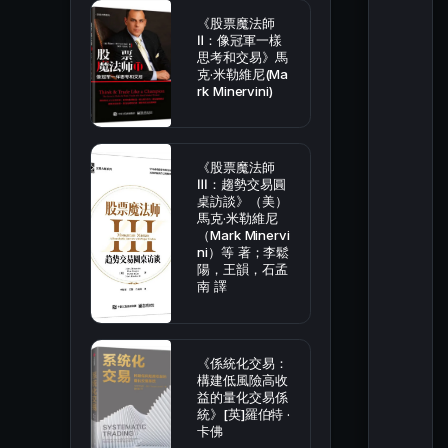
《股票魔法師
Ⅱ：像冠軍一樣
思考和交易》馬
克·米勒維尼(Ma
rk Minervini)
《股票魔法師
Ⅲ：趨勢交易圓
桌訪談》（美）
馬克·米勒維尼
（Mark Minervi
ni）等 著；李鬆
陽，王韻，石孟
南 譯
《係統化交易：
構建低風險高收
益的量化交易係
統》[英]羅伯特 ·
卡佛