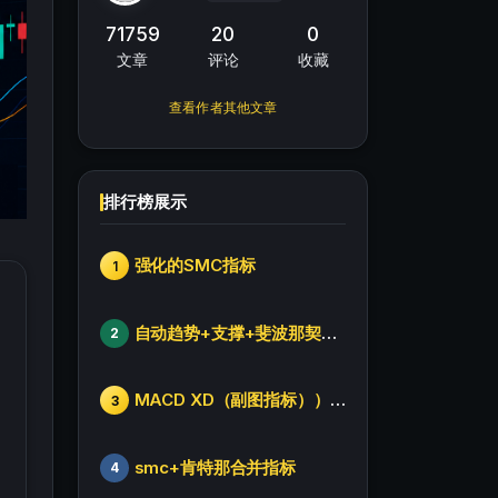
71759
20
0
文章
评论
收藏
查看作者其他文章
排行榜展示
强化的SMC指标
1
自动趋势+支撑+斐波那契+箱体
2
MACD XD（副图指标））修改版
3
smc+肯特那合并指标
4