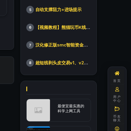
自动支撑阻力+进场提示
5
【视频教程】熊猫玩币K线后的秘密（全集）
6
汉化修正版smc智能资金订单指标
7
超短线剥头皮交易v1、v2版本
8
首页
用户
中心
最便宜最实惠的
科学上网工具
币友
聊天