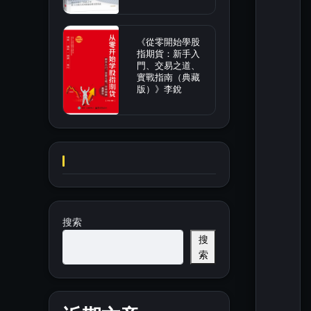
《從零開始學股
指期貨：新手入
門、交易之道、
實戰指南（典藏
版）》李銳
搜索
搜
索