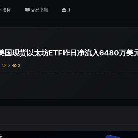
术指标
交易书籍
工具/返佣
肥猫观点
美国现货以太坊ETF昨日净流入6480万美
0
0
2