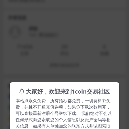
作者信息
肥猫
等级
普通用户
71434
20
0
文章
评论
收藏
查看作者其他文章
排行榜展示
大家好，欢迎来到1coin交易社区
强化的SMC指标
1
本站点永久免费，所有指标都免费，一切资料都免
费，并且不开通充值选项，如果你下载次数用完，
自动趋势+支撑+斐波那契+箱体
2
可以直接重新注册个号继续下载。 我们绝对不会以
MACD XD（副图指标））修改版
3
任何形式向您索取您的个人信息以及账户密码等相
关信息。如果有人单独加您的联系方式并试图索取