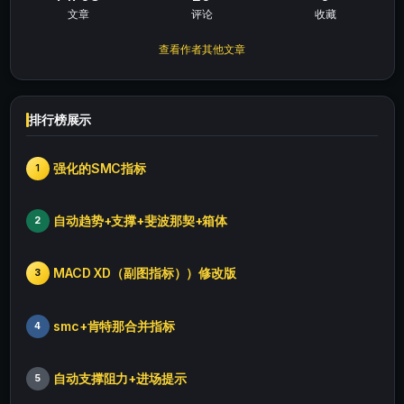
文章
评论
收藏
查看作者其他文章
排行榜展示
强化的SMC指标
1
自动趋势+支撑+斐波那契+箱体
2
MACD XD（副图指标））修改版
3
smc+肯特那合并指标
4
自动支撑阻力+进场提示
5