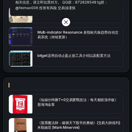
相关信息，请立即拉黑对方。 QQ群：872828548 tg群：
@feimao006 投资有风险 交易须谨慎
bybit安卓端
Multi-indicator Resonance 多指标共振趋势自动交
易系统（持续更新）
bitget适用自动止盈止损工具介绍以及配置方法
《短線分時圖T+0交易實戰技法：每天都抓漲停板》
股海淘金客
《股票魔法師：縱橫天下股市的奧秘》(交易大師係列)
米勒維尼 (Mark Minervini)