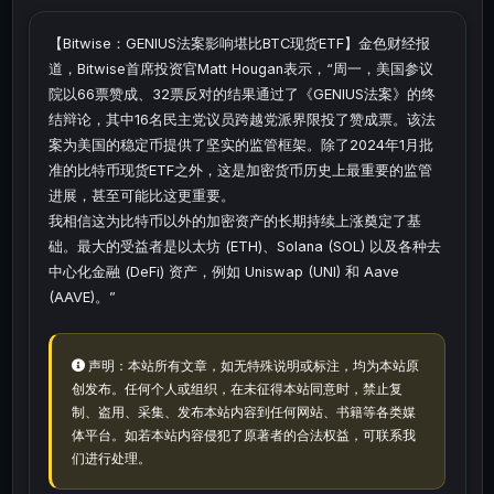
【Bitwise：GENIUS法案影响堪比BTC现货ETF】金色财经报
道，Bitwise首席投资官Matt Hougan表示，“周一，美国参议
院以66票赞成、32票反对的结果通过了《GENIUS法案》的终
结辩论，其中16名民主党议员跨越党派界限投了赞成票。该法
案为美国的稳定币提供了坚实的监管框架。除了2024年1月批
准的比特币现货ETF之外，这是加密货币历史上最重要的监管
进展，甚至可能比这更重要。
我相信这为比特币以外的加密资产的长期持续上涨奠定了基
础。最大的受益者是以太坊 (ETH)、Solana (SOL) 以及各种去
中心化金融 (DeFi) 资产，例如 Uniswap (UNI) 和 Aave
(AAVE)。”
声明：本站所有文章，如无特殊说明或标注，均为本站原
创发布。任何个人或组织，在未征得本站同意时，禁止复
制、盗用、采集、发布本站内容到任何网站、书籍等各类媒
体平台。如若本站内容侵犯了原著者的合法权益，可联系我
们进行处理。