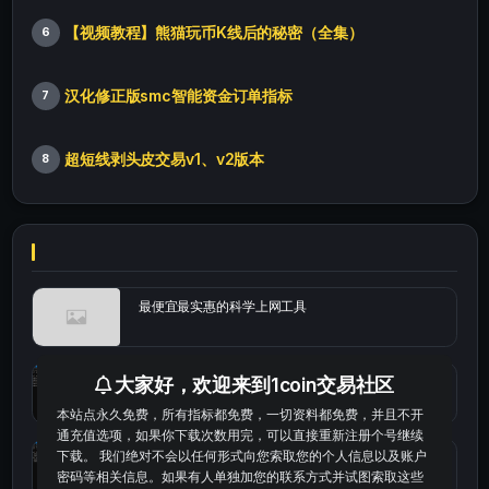
【视频教程】熊猫玩币K线后的秘密（全集）
6
汉化修正版smc智能资金订单指标
7
超短线剥头皮交易v1、v2版本
8
最便宜最实惠的科学上网工具
统计涨跌幅的python代码
大家好，欢迎来到1coin交易社区
本站点永久免费，所有指标都免费，一切资料都免费，并且不开
通充值选项，如果你下载次数用完，可以直接重新注册个号继续
下载。 我们绝对不会以任何形式向您索取您的个人信息以及账户
okx的短线量化的免费版本
密码等相关信息。如果有人单独加您的联系方式并试图索取这些