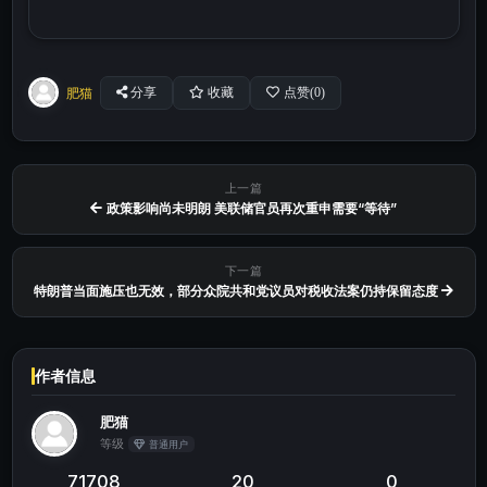
肥猫
分享
收藏
点赞(
0
)
上一篇
政策影响尚未明朗 美联储官员再次重申需要“等待”
下一篇
特朗普当面施压也无效，部分众院共和党议员对税收法案仍持保留态度
作者信息
肥猫
等级
普通用户
71708
20
0