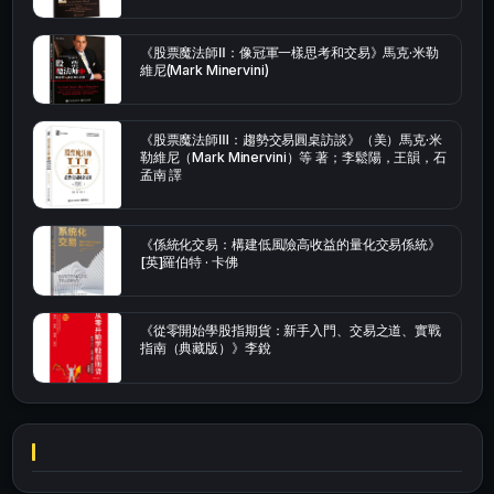
《股票魔法師Ⅱ：像冠軍一樣思考和交易》馬克·米勒
維尼(Mark Minervini)
《股票魔法師Ⅲ：趨勢交易圓桌訪談》（美）馬克·米
勒維尼（Mark Minervini）等 著；李鬆陽，王韻，石
孟南 譯
《係統化交易：構建低風險高收益的量化交易係統》
[英]羅伯特 · 卡佛
《從零開始學股指期貨：新手入門、交易之道、實戰
指南（典藏版）》李銳