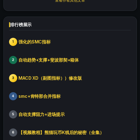
查看作者其他文章
排行榜展示
强化的SMC指标
1
自动趋势+支撑+斐波那契+箱体
2
MACD XD（副图指标））修改版
3
smc+肯特那合并指标
4
自动支撑阻力+进场提示
5
【视频教程】熊猫玩币K线后的秘密（全集）
6