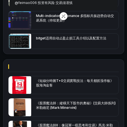
@feimao006 投资有风险 交易须谨慎
Multi-indicator Resonance 多指标共振趋势自动交
易系统（持续更新）
bitget适用自动止盈止损工具介绍以及配置方法
《短線分時圖T+0交易實戰技法：每天都抓漲停板》
股海淘金客
《股票魔法師：縱橫天下股市的奧秘》(交易大師係列)
米勒維尼 (Mark Minervini)
《股票魔法師Ⅱ：像冠軍一樣思考和交易》馬克·米勒