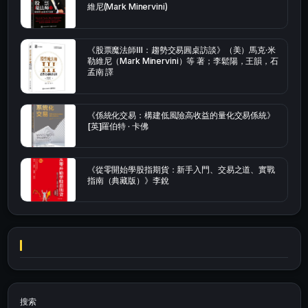
維尼(Mark Minervini)
《股票魔法師Ⅲ：趨勢交易圓桌訪談》（美）馬克·米
勒維尼（Mark Minervini）等 著；李鬆陽，王韻，石
孟南 譯
《係統化交易：構建低風險高收益的量化交易係統》
[英]羅伯特 · 卡佛
《從零開始學股指期貨：新手入門、交易之道、實戰
指南（典藏版）》李銳
搜索