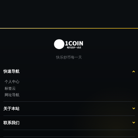
快乐炒币每一天
快速导航
个人中心
标签云
网址导航
关于本站
站点介绍
客服咨询
联系我们
推广计划
TG：@feimao2024 QQ：3261605442 微信：moto001com 新浪微博：三
倍好运_lv