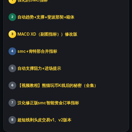
自动趋势+支撑+斐波那契+箱体
2
MACD XD（副图指标））修改版
3
smc+肯特那合并指标
4
自动支撑阻力+进场提示
5
【视频教程】熊猫玩币K线后的秘密（全集）
6
汉化修正版smc智能资金订单指标
7
超短线剥头皮交易v1、v2版本
8