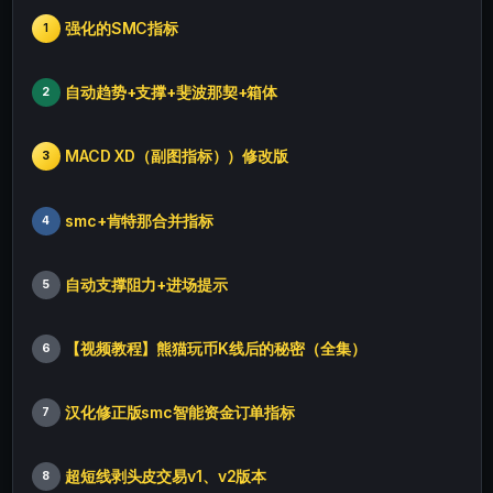
强化的SMC指标
1
自动趋势+支撑+斐波那契+箱体
2
MACD XD（副图指标））修改版
3
smc+肯特那合并指标
4
自动支撑阻力+进场提示
5
【视频教程】熊猫玩币K线后的秘密（全集）
6
汉化修正版smc智能资金订单指标
7
超短线剥头皮交易v1、v2版本
8