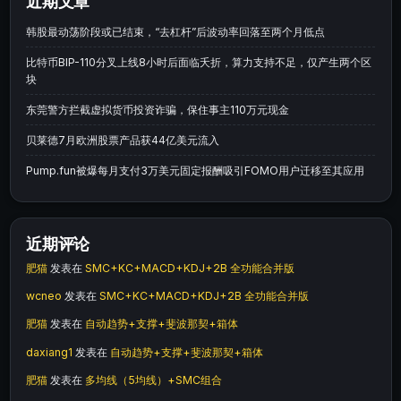
近期文章
韩股最动荡阶段或已结束，“去杠杆”后波动率回落至两个月低点
比特币BIP-110分叉上线8小时后面临夭折，算力支持不足，仅产生两个区
块
东莞警方拦截虚拟货币投资诈骗，保住事主110万元现金
贝莱德7月欧洲股票产品获44亿美元流入
Pump.fun被爆每月支付3万美元固定报酬吸引FOMO用户迁移至其应用
近期评论
肥猫
发表在
SMC+KC+MACD+KDJ+2B 全功能合并版
wcneo
发表在
SMC+KC+MACD+KDJ+2B 全功能合并版
肥猫
发表在
自动趋势+支撑+斐波那契+箱体
daxiang1
发表在
自动趋势+支撑+斐波那契+箱体
肥猫
发表在
多均线（5均线）+SMC组合