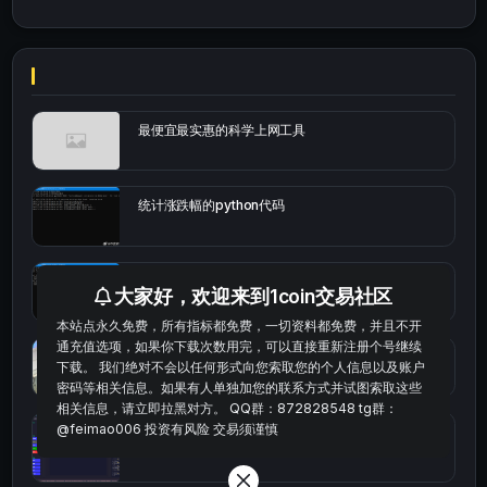
最便宜最实惠的科学上网工具
统计涨跌幅的python代码
okx的短线量化的免费版本
大家好，欢迎来到1coin交易社区
本站点永久免费，所有指标都免费，一切资料都免费，并且不开
通充值选项，如果你下载次数用完，可以直接重新注册个号继续
bybit安卓端
下载。 我们绝对不会以任何形式向您索取您的个人信息以及账户
密码等相关信息。如果有人单独加您的联系方式并试图索取这些
相关信息，请立即拉黑对方。 QQ群：872828548 tg群：
@feimao006 投资有风险 交易须谨慎
Multi-indicator Resonance 多指标共振趋势自动交
易系统（持续更新）