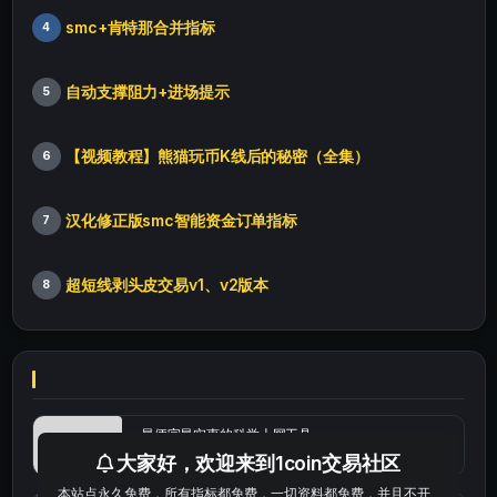
smc+肯特那合并指标
4
自动支撑阻力+进场提示
5
【视频教程】熊猫玩币K线后的秘密（全集）
6
汉化修正版smc智能资金订单指标
7
超短线剥头皮交易v1、v2版本
8
最便宜最实惠的科学上网工具
大家好，欢迎来到1coin交易社区
本站点永久免费，所有指标都免费，一切资料都免费，并且不开