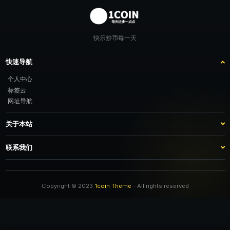
快乐炒币每一天
快速导航
个人中心
标签云
网址导航
关于本站
站点介绍
客服咨询
联系我们
推广计划
TG：@feimao2024 QQ：3261605442 微信：moto001com 新浪微博：不
改名字的肥猫
Copyright © 2023
1coin Theme
- All rights reserved