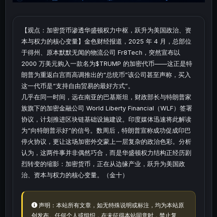
【观点：加密货币渗透华盛顿权力中枢，跃升为美国政治、资
本与权力的核心变量】金色财经报道，2025 年 4 月，总部位
于得州、原本默默无闻的物流公司 Fr8Tech，突然宣布以
2000 万美元购入一款名为$TRUMP 的加密代币——这正是特
朗普为重返白宫而高调推出的“总统币”该公司甚至声称，买入
这一代币是“支持自由贸易的最好方式”。
几乎在同一时间，远在南亚的巴基斯坦，财政部长与特朗普家
族旗下的加密金融公司 World Liberty Financial（WLF）签署
协议，计划推进区块链基础设施建设。印度媒体迅速将此解读
为“向特朗普示好”的信号。数周后，特朗普宣称成功促成印巴
停火协议，更让这场加密外交蒙上一层复杂的政治色彩。分析
认为，这两件事并非偶然巧合，而是华盛顿权力结构正经历剧
烈转变的缩影：加密货币，正在从边缘产业，跃升为美国政
治、资本与权力的核心变量。（金十）
声明：本站所有文章，如无特殊说明或标注，均为本站原
创发布。任何个人或组织，在未征得本站同意时，禁止复