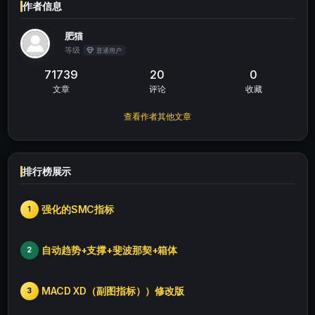
作者信息
肥猫
等级
普通用户
71739
20
0
文章
评论
收藏
查看作者其他文章
排行榜展示
强化的SMC指标
1
自动趋势+支撑+斐波那契+箱体
2
MACD XD（副图指标））修改版
3