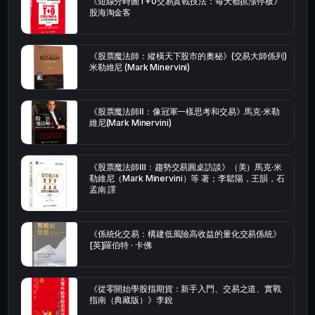
《短線分時圖T+0交易實戰技法：每天都抓漲停板》
股海淘金客
《股票魔法師：縱橫天下股市的奧秘》(交易大師係列)
米勒維尼 (Mark Minervini)
《股票魔法師Ⅱ：像冠軍一樣思考和交易》馬克·米勒
維尼(Mark Minervini)
《股票魔法師Ⅲ：趨勢交易圓桌訪談》（美）馬克·米
勒維尼（Mark Minervini）等 著；李鬆陽，王韻，石
孟南 譯
《係統化交易：構建低風險高收益的量化交易係統》
[英]羅伯特 · 卡佛
《從零開始學股指期貨：新手入門、交易之道、實戰
指南（典藏版）》李銳