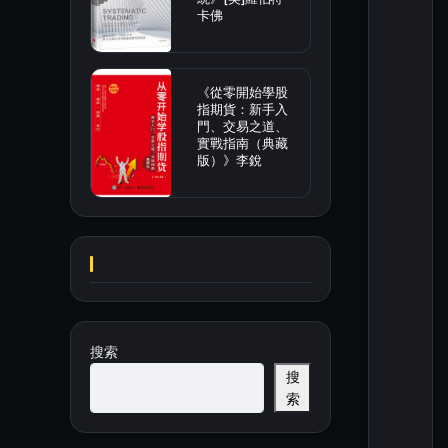
卡佛
《從零開始學股
指期貨：新手入
門、交易之道、
實戰指南（典藏
版）》李銳
搜索
搜
索