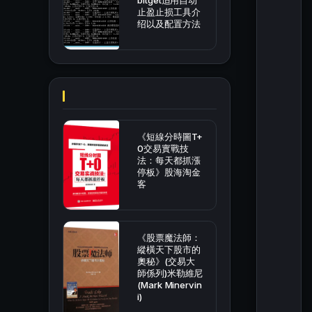
bitget适用自动
止盈止损工具介
绍以及配置方法
《短線分時圖T+
0交易實戰技
法：每天都抓漲
停板》股海淘金
客
《股票魔法師：
縱橫天下股市的
奧秘》(交易大
師係列)米勒維尼
(Mark Minervin
i)