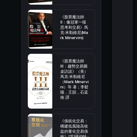
《股票魔法師
Ⅱ：像冠軍一樣
思考和交易》馬
克·米勒維尼(Ma
rk Minervini)
《股票魔法師
Ⅲ：趨勢交易圓
桌訪談》（美）
馬克·米勒維尼
（Mark Minervi
ni）等 著；李鬆
陽，王韻，石孟
南 譯
《係統化交易：
構建低風險高收
益的量化交易係
統》[英]羅伯特 ·