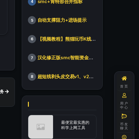
smc+肯特那合并指标
4
自动支撑阻力+进场提示
5
【视频教程】熊猫玩币K线后的秘密（全集）
6
汉化修正版smc智能资金订单指标
7
超短线剥头皮交易v1、v2版本
8
首页
务
用户
中心
最便宜最实惠的
币友
科学上网工具
聊天