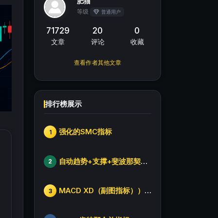
肥猫
等级
普通用户
71729
20
0
文章
评论
收藏
查看作者其他文章
排行榜展示
强化的SMC指标
1
自动趋势+支撑+斐波那契+箱体
2
MACD XD（副图指标））修改版
3