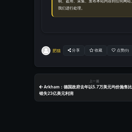
制、盗用、采集、发布本站内容到任何网站
我们进行处理。
肥猫
分享
收藏
点赞(
0
)
上一篇
Arkham：德国政府去年以5.7万美元均价抛售
错失23亿美元利润