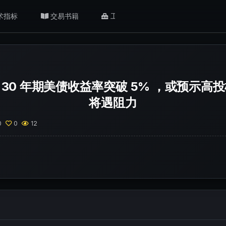
术指标
交易书籍
工具/返佣
肥猫观点
30 年期美债收益率突破 5% ，或预示高
将遇阻力
0
0
12