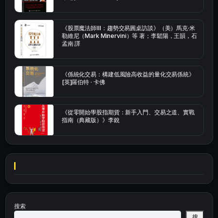
《股票魔法師Ⅲ：趨勢交易圓桌訪談》（美）馬克·米
勒維尼（Mark Minervini）等 著；李鬆陽，王韻，石
孟南 譯
《係統化交易：構建低風險高收益的量化交易係統》
[英]羅伯特 · 卡佛
《從零開始學股指期貨：新手入門、交易之道、實戰
指南（典藏版）》李銳
搜索
搜