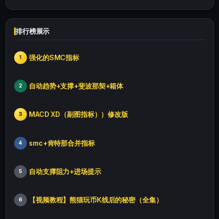
排行榜展示
强化的SMC指标
1
自动趋势+支撑+斐波那契+箱体
2
MACD XD（副图指标））修改版
3
smc+肯特那合并指标
4
自动支撑阻力+进场提示
5
【视频教程】熊猫玩币K线后的秘密（全集）
6