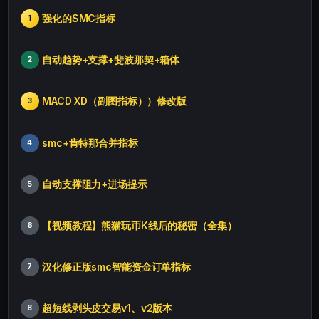
强化的SMC指标
1
自动趋势+支撑+斐波那契+箱体
2
MACD XD（副图指标））修改版
3
smc+肯特那合并指标
4
自动支撑阻力+进场提示
5
【视频教程】熊猫玩币K线后的秘密（全集）
6
汉化修正版smc智能资金订单指标
7
超短线剥头皮交易v1、v2版本
8