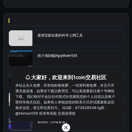
最便宜最实惠的科学上网工具
统计涨跌幅的python代码
okx的短线量化的免费版本
大家好，欢迎来到1coin交易社区
本站点永久免费，所有指标都免费，一切资料都免费，并且不开
通充值选项，如果你下载次数用完，可以直接重新注册个号继续
bybit安卓端
下载。 我们绝对不会以任何形式向您索取您的个人信息以及账户
密码等相关信息。如果有人单独加您的联系方式并试图索取这些
相关信息，请立即拉黑对方。 QQ群：872828548 tg群：
@feimao006 投资有风险 交易须谨慎
Multi-indicator Resonance 多指标共振趋势自动交
易系统（持续更新）