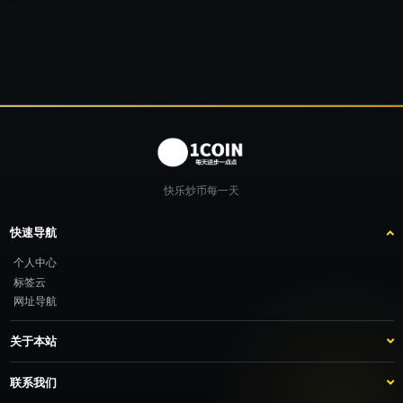
快乐炒币每一天
快速导航
个人中心
标签云
网址导航
关于本站
站点介绍
客服咨询
联系我们
推广计划
TG：@feimao2024 QQ：3261605442 微信：moto001com 新浪微博：三