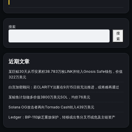
搜索
搜
索
近期文章
某巨鲸30天从币安累积38.783万枚LINK并转入Gnosis Safe钱包，价值
322万美元
白宫加密顾问：若CLARITY法案在9月15日前无法推进，或将难再通过
某鲸鱼计划做多价值3800万美元SOL，均价76美元
Solana OG攻击者再向Tornado Cash转入439万美元
Ledger：BIP-110缺乏重放保护，转移或出售分叉币或危及主链资产