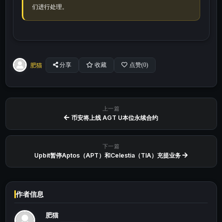
们进行处理。
肥猫
分享
收藏
点赞(
0
)
上一篇
币安将上线 AGT U本位永续合约
下一篇
Upbit暂停Aptos（APT）和Celestia（TIA）充提业务
作者信息
肥猫