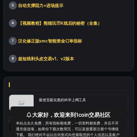
自动支撑阻力+进场提示
5
【视频教程】熊猫玩币K线后的秘密（全集）
6
汉化修正版smc智能资金订单指标
7
超短线剥头皮交易v1、v2版本
8
最便宜最实惠的科学上网工具
大家好，欢迎来到1coin交易社区
统计涨跌幅的python代码
本站点永久免费，所有指标都免费，一切资料都免费，并且不开
通充值选项，如果你下载次数用完，可以直接重新注册个号继续
下载。 我们绝对不会以任何形式向您索取您的个人信息以及账户