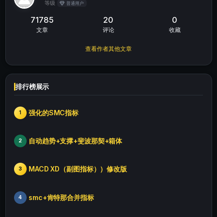
等级
普通用户
71785
20
0
文章
评论
收藏
查看作者其他文章
排行榜展示
强化的SMC指标
1
自动趋势+支撑+斐波那契+箱体
2
MACD XD（副图指标））修改版
3
smc+肯特那合并指标
4