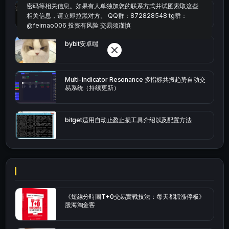
密码等相关信息。如果有人单独加您的联系方式并试图索取这些
okx的短线量化的免费版本
相关信息，请立即拉黑对方。 QQ群：872828548 tg群：
@feimao006 投资有风险 交易须谨慎
bybit安卓端
Multi-indicator Resonance 多指标共振趋势自动交
易系统（持续更新）
bitget适用自动止盈止损工具介绍以及配置方法
《短線分時圖T+0交易實戰技法：每天都抓漲停板》
股海淘金客