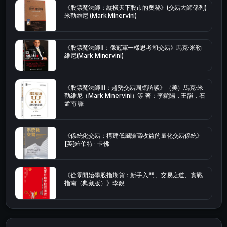
《股票魔法師：縱橫天下股市的奧秘》(交易大師係列)
米勒維尼 (Mark Minervini)
《股票魔法師Ⅱ：像冠軍一樣思考和交易》馬克·米勒
維尼(Mark Minervini)
《股票魔法師Ⅲ：趨勢交易圓桌訪談》（美）馬克·米
勒維尼（Mark Minervini）等 著；李鬆陽，王韻，石
孟南 譯
《係統化交易：構建低風險高收益的量化交易係統》
[英]羅伯特 · 卡佛
《從零開始學股指期貨：新手入門、交易之道、實戰
指南（典藏版）》李銳