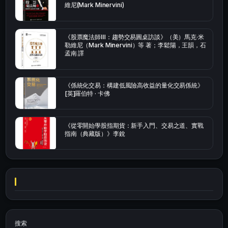
維尼(Mark Minervini)
《股票魔法師Ⅲ：趨勢交易圓桌訪談》（美）馬克·米
勒維尼（Mark Minervini）等 著；李鬆陽，王韻，石
孟南 譯
《係統化交易：構建低風險高收益的量化交易係統》
[英]羅伯特 · 卡佛
《從零開始學股指期貨：新手入門、交易之道、實戰
指南（典藏版）》李銳
搜索