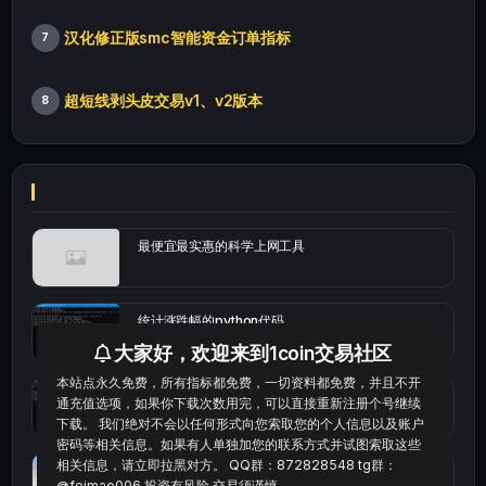
汉化修正版smc智能资金订单指标
7
超短线剥头皮交易v1、v2版本
8
最便宜最实惠的科学上网工具
统计涨跌幅的python代码
大家好，欢迎来到1coin交易社区
本站点永久免费，所有指标都免费，一切资料都免费，并且不开
okx的短线量化的免费版本
通充值选项，如果你下载次数用完，可以直接重新注册个号继续
下载。 我们绝对不会以任何形式向您索取您的个人信息以及账户
密码等相关信息。如果有人单独加您的联系方式并试图索取这些
相关信息，请立即拉黑对方。 QQ群：872828548 tg群：
bybit安卓端
@feimao006 投资有风险 交易须谨慎