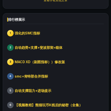
查看作者其他文章
排行榜展示
强化的SMC指标
1
自动趋势+支撑+斐波那契+箱体
2
MACD XD（副图指标））修改版
3
smc+肯特那合并指标
4
自动支撑阻力+进场提示
5
【视频教程】熊猫玩币K线后的秘密（全集）
6