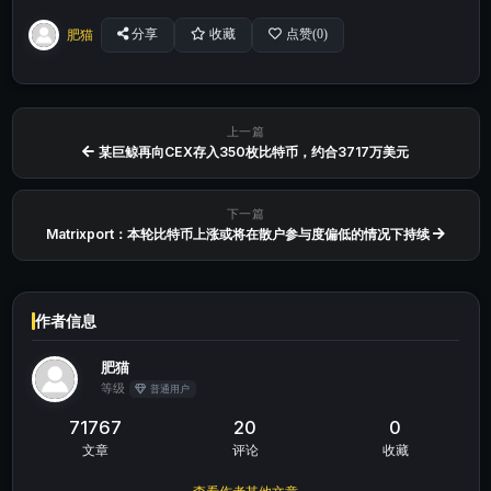
肥猫
分享
收藏
点赞(
0
)
上一篇
某巨鲸再向CEX存入350枚比特币，约合3717万美元
下一篇
Matrixport：本轮比特币上涨或将在散户参与度偏低的情况下持续
作者信息
肥猫
等级
普通用户
71767
20
0
文章
评论
收藏