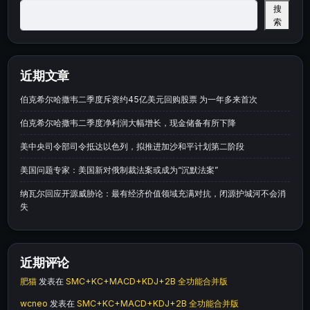
搜
索
近期文章
伯克希尔哈撒韦二季度斥资约45亿美元回购股票 为一年多来首次
伯克希尔哈撒韦二季度净利润大幅增长，现金储备有所下降
美中央司令部司令抵达以色列，拟推进加沙和平计划第二阶段
美国问题专家：美国新对俄制裁法案或成为“沉默法案”
纳瓦尔回应开源威胁论：最有经济价值领域充满对抗，闭源护城河不会消
失
近期评论
肥猫
发表在
SMC+KC+MACD+KDJ+2B 全功能合并版
wcneo
发表在
SMC+KC+MACD+KDJ+2B 全功能合并版