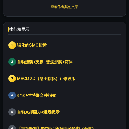
查看作者其他文章
排行榜展示
强化的SMC指标
1
自动趋势+支撑+斐波那契+箱体
2
MACD XD（副图指标））修改版
3
smc+肯特那合并指标
4
自动支撑阻力+进场提示
5
【视频教程】熊猫玩币K线后的秘密（全集）
6