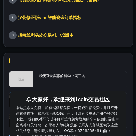
汉化修正版smc智能资金订单指标
7
超短线剥头皮交易v1、v2版本
8
最便宜最实惠的科学上网工具
统计涨跌幅的python代码
大家好，欢迎来到1coin交易社区
本站点永久免费，所有指标都免费，一切资料都免费，并且不开
通充值选项，如果你下载次数用完，可以直接重新注册个号继续
okx的短线量化的免费版本
下载。 我们绝对不会以任何形式向您索取您的个人信息以及账户
密码等相关信息。如果有人单独加您的联系方式并试图索取这些
相关信息，请立即拉黑对方。 QQ群：872828548 tg群：