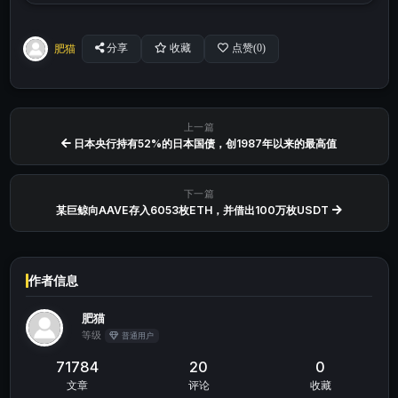
肥猫
分享
收藏
点赞(
0
)
上一篇
日本央行持有52%的日本国债，创1987年以来的最高值
下一篇
某巨鲸向AAVE存入6053枚ETH，并借出100万枚USDT
作者信息
肥猫
等级
普通用户
71784
20
0
文章
评论
收藏