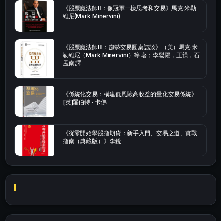
《股票魔法師Ⅱ：像冠軍一樣思考和交易》馬克·米勒
維尼(Mark Minervini)
《股票魔法師Ⅲ：趨勢交易圓桌訪談》（美）馬克·米
勒維尼（Mark Minervini）等 著；李鬆陽，王韻，石
孟南 譯
《係統化交易：構建低風險高收益的量化交易係統》
[英]羅伯特 · 卡佛
《從零開始學股指期貨：新手入門、交易之道、實戰
指南（典藏版）》李銳