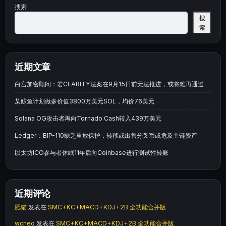
搜索
搜
索
近期文章
白宫加密顾问：若CLARITY法案在9月15日前无法推进，或将难再通过
某鲸鱼计划做多价值3800万美元SOL，均价76美元
Solana OG攻击者再向Tornado Cash转入439万美元
Ledger：BIP-110缺乏重放保护，转移或出售分叉币或危及主链资产
以太坊ICO参与者休眠11年后向Coinbase进行测试性转账
近期评论
肥猫
发表在
SMC+KC+MACD+KDJ+2B 全功能合并版
wcneo
发表在
SMC+KC+MACD+KDJ+2B 全功能合并版