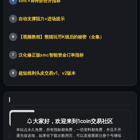
smc+肯特那合并指标
4
自动支撑阻力+进场提示
5
【视频教程】熊猫玩币K线后的秘密（全集）
6
汉化修正版smc智能资金订单指标
7
超短线剥头皮交易v1、v2版本
8
最便宜最实惠的科学上网工具
大家好，欢迎来到1coin交易社区
本站点永久免费，所有指标都免费，一切资料都免费，并且不开
通充值选项，如果你下载次数用完，可以直接重新注册个号继续
统计涨跌幅的python代码