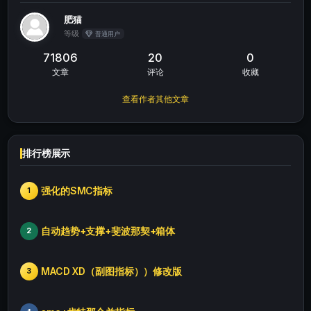
肥猫
等级
普通用户
71806
20
0
文章
评论
收藏
查看作者其他文章
排行榜展示
强化的SMC指标
1
自动趋势+支撑+斐波那契+箱体
2
MACD XD（副图指标））修改版
3