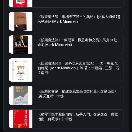
《股票魔法師：縱橫天下股市的奧秘》(交易大師係列)
米勒維尼 (Mark Minervini)
《股票魔法師Ⅱ：像冠軍一樣思考和交易》馬克·米勒
維尼(Mark Minervini)
《股票魔法師Ⅲ：趨勢交易圓桌訪談》（美）馬克·米
勒維尼（Mark Minervini）等 著；李鬆陽，王韻，石
孟南 譯
《係統化交易：構建低風險高收益的量化交易係統》
[英]羅伯特 · 卡佛
《從零開始學股指期貨：新手入門、交易之道、實戰
指南（典藏版）》李銳