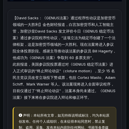
【David Sacks：《GENIUS法案》通过程序性动议是加密货币
领域的一大胜利】金色财经报道，白宫加密货币和人工智能主
管，加密沙皇David Sacks 发文评价今日《GENIUS 稳定币法
案》通过参议院程序性动议，“这项立法为稳定币创建了一个法
律框架，这是加密货币领域的一大胜利。现在法案将进入参议
院全体投票阶段。感谢主导推动该法案的参议员 Bill Hagerty，
他成功为《GENIUS 法案》争取到 60 多票支持”。
此前报道，美国参议院投票通过对《GENIUS 稳定币法案》进
入正式审议的“终止辩论动议”（cloture motion），至少 15 名
民主党议员改变立场投下赞成票，包括 Cortez Masto、Adam
Schiff、Mark Warner 等人。该法案现将进入全面审议程序，
目前仅通过了“终止辩论动议”，法案本身尚未通过。《GENIUS
法案》接下来将在参议院进入辩论和修正环节。
声明：本站所有文章，如无特殊说明或标注，均为本站原
创发布。任何个人或组织，在未征得本站同意时，禁止复
制、盗用、采集、发布本站内容到任何网站、书籍等各类媒