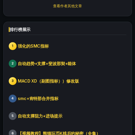
查看作者其他文章
排行榜展示
强化的SMC指标
1
自动趋势+支撑+斐波那契+箱体
2
MACD XD（副图指标））修改版
3
smc+肯特那合并指标
4
自动支撑阻力+进场提示
5
【视频教程】熊猫玩币K线后的秘密（全集）
6