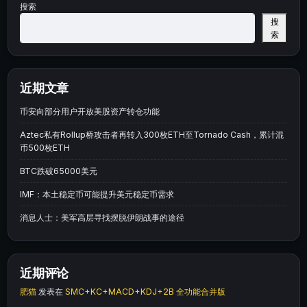
搜索
搜
索
近期文章
币安向部分用户开放美股资产转仓功能
Aztec私有Rollup桥攻击者再转入300枚ETH至Tornado Cash，累计混
币500枚ETH
BTC跌破65000美元
IMF：本土稳定币可能提升美元稳定币需求
消息人士：美军高层寻找摆脱伊朗战事的途径
近期评论
肥猫
发表在
SMC+KC+MACD+KDJ+2B 全功能合并版