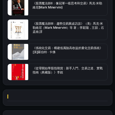
《股票魔法師Ⅱ：像冠軍一樣思考和交易》馬克·米勒
維尼(Mark Minervini)
《股票魔法師Ⅲ：趨勢交易圓桌訪談》（美）馬克·米
勒維尼（Mark Minervini）等 著；李鬆陽，王韻，石
孟南 譯
《係統化交易：構建低風險高收益的量化交易係統》
[英]羅伯特 · 卡佛
《從零開始學股指期貨：新手入門、交易之道、實戰
指南（典藏版）》李銳