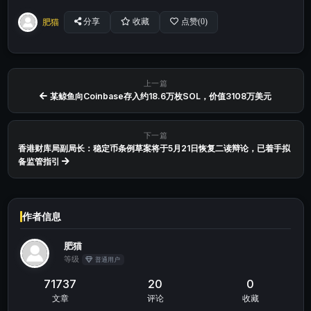
肥猫
分享
收藏
点赞(
0
)
上一篇
某鲸鱼向Coinbase存入约18.6万枚SOL，价值3108万美元
下一篇
香港财库局副局长：稳定币条例草案将于5月21日恢复二读辩论，已着手拟
备监管指引
作者信息
肥猫
等级
普通用户
71737
20
0
文章
评论
收藏