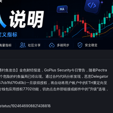
账户遭遇钓鱼攻击】金色财经报道，GoPlus Security今日警告，随着Pectra
一个危险的钓鱼骗局已经出现。通过合约代码分析发现，恶意Delegator
8a02857cb1fd7f0d0b)一旦获得授权，将自动将用户账户中的ETH重定向至
钱包应用授权7702功能，切勿点击外部链接或邮件中的”升级”选项，
status/1924646908821438818