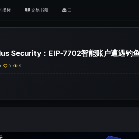
术指标
交易书籍
工具/返佣
肥猫观点
lus Security：EIP-7702智能账户遭遇
0
0
9