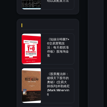
绍以及配置方法
《短線分時圖T+
0交易實戰技
法：每天都抓漲
停板》股海淘金
客
《股票魔法師：
縱橫天下股市的
奧秘》(交易大
師係列)米勒維尼
(Mark Minervin
i)