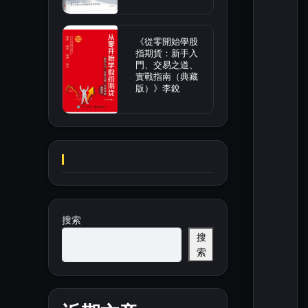
《從零開始學股
指期貨：新手入
門、交易之道、
實戰指南（典藏
版）》李銳
搜索
搜
索