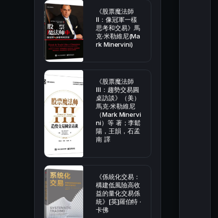
《股票魔法師
Ⅱ：像冠軍一樣
思考和交易》馬
克·米勒維尼(Ma
rk Minervini)
《股票魔法師
Ⅲ：趨勢交易圓
桌訪談》（美）
馬克·米勒維尼
（Mark Minervi
ni）等 著；李鬆
陽，王韻，石孟
南 譯
《係統化交易：
構建低風險高收
益的量化交易係
統》[英]羅伯特 ·
卡佛