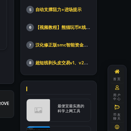
自动支撑阻力+进场提示
5
【视频教程】熊猫玩币K线后的秘密（全集）
6
汉化修正版smc智能资金订单指标
7
超短线剥头皮交易v1、v2版本
8
首页
用户
中心
ROVE
最便宜最实惠的
科学上网工具
币友
聊天