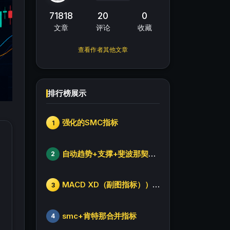
71818
20
0
文章
评论
收藏
查看作者其他文章
排行榜展示
强化的SMC指标
1
自动趋势+支撑+斐波那契+箱体
2
MACD XD（副图指标））修改版
3
smc+肯特那合并指标
4