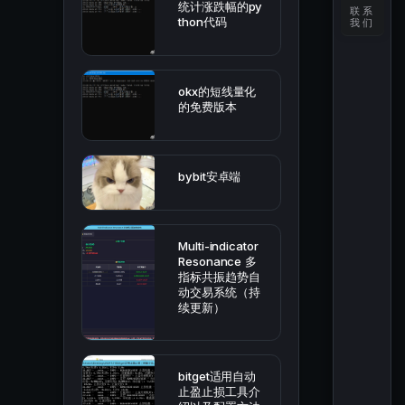
统计涨跌幅的py
联系
thon代码
我们
okx的短线量化
的免费版本
bybit安卓端
Multi-indicator
Resonance 多
指标共振趋势自
动交易系统（持
续更新）
bitget适用自动
止盈止损工具介