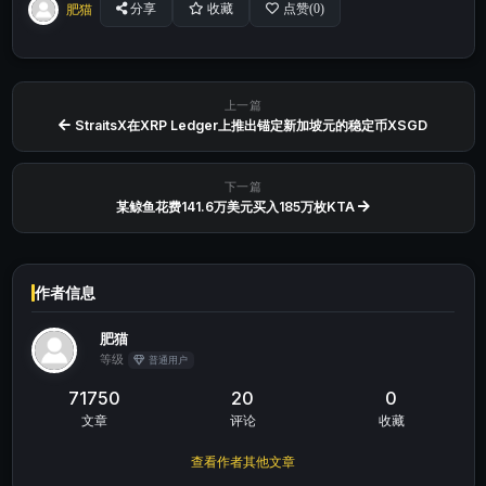
肥猫
分享
收藏
点赞(
0
)
上一篇
StraitsX在XRP Ledger上推出锚定新加坡元的稳定币XSGD
下一篇
某鲸鱼花费141.6万美元买入185万枚KTA
作者信息
肥猫
等级
普通用户
71750
20
0
文章
评论
收藏
查看作者其他文章