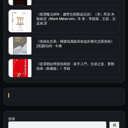
《股票魔法師Ⅲ：趨勢交易圓桌訪談》（美）馬克·米
勒維尼（Mark Minervini）等 著；李鬆陽，王韻，石
孟南 譯
《係統化交易：構建低風險高收益的量化交易係統》
[英]羅伯特 · 卡佛
《從零開始學股指期貨：新手入門、交易之道、實戰
指南（典藏版）》李銳
搜索
搜