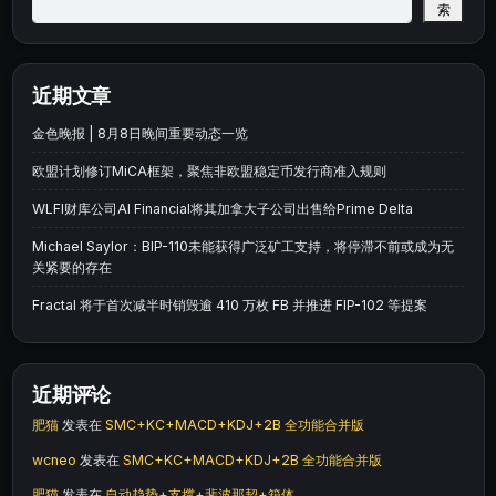
索
近期文章
金色晚报 | 8月8日晚间重要动态一览
欧盟计划修订MiCA框架，聚焦非欧盟稳定币发行商准入规则
WLFI财库公司AI Financial将其加拿大子公司出售给Prime Delta
Michael Saylor：BIP-110未能获得广泛矿工支持，将停滞不前或成为无
关紧要的存在
Fractal 将于首次减半时销毁逾 410 万枚 FB 并推进 FIP-102 等提案
近期评论
肥猫
发表在
SMC+KC+MACD+KDJ+2B 全功能合并版
wcneo
发表在
SMC+KC+MACD+KDJ+2B 全功能合并版
肥猫
发表在
自动趋势+支撑+斐波那契+箱体