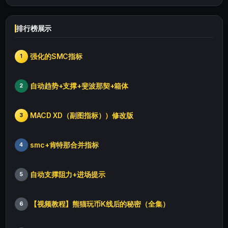
排行榜展示
强化的SMC指标
1
自动趋势+支撑+斐波那契+箱体
2
MACD XD（副图指标））修改版
3
smc+肯特那合并指标
4
自动支撑阻力+进场提示
5
【视频教程】熊猫玩币K线后的秘密（全集）
6