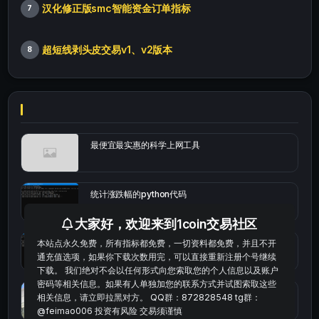
汉化修正版smc智能资金订单指标
7
超短线剥头皮交易v1、v2版本
8
最便宜最实惠的科学上网工具
统计涨跌幅的python代码
大家好，欢迎来到1coin交易社区
本站点永久免费，所有指标都免费，一切资料都免费，并且不开
okx的短线量化的免费版本
通充值选项，如果你下载次数用完，可以直接重新注册个号继续
下载。 我们绝对不会以任何形式向您索取您的个人信息以及账户
密码等相关信息。如果有人单独加您的联系方式并试图索取这些
bybit安卓端
相关信息，请立即拉黑对方。 QQ群：872828548 tg群：
@feimao006 投资有风险 交易须谨慎