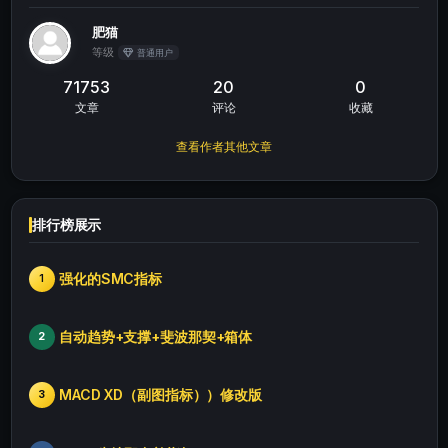
肥猫
等级
普通用户
71753
20
0
文章
评论
收藏
查看作者其他文章
排行榜展示
强化的SMC指标
1
自动趋势+支撑+斐波那契+箱体
2
MACD XD（副图指标））修改版
3