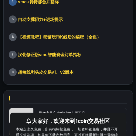
smc+肯特那合并指标
4
自动支撑阻力+进场提示
5
【视频教程】熊猫玩币K线后的秘密（全集）
6
汉化修正版smc智能资金订单指标
7
超短线剥头皮交易v1、v2版本
8
最便宜最实惠的科学上网工具
大家好，欢迎来到1coin交易社区
本站点永久免费，所有指标都免费，一切资料都免费，并且不开
统计涨跌幅的python代码
通充值选项，如果你下载次数用完，可以直接重新注册个号继续