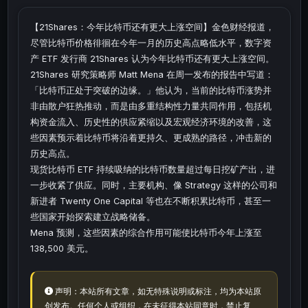
【21Shares：今年比特币还有更大上涨空间】金色财经报道，
尽管比特币价格徘徊在今年一月的历史高点略低水平，数字资
产 ETF 发行商 21Shares 认为今年比特币还有更大上涨空间。
21Shares 研究策略师 Matt Mena 在周一发布的报告中写道：
「比特币正处于突破的边缘。」他认为，当前的比特币涨势并
非由散户狂热推动，而是由多重结构性力量共同作用，包括机
构资金流入、历史性的供应紧缩以及宏观经济环境的改善，这
些因素预示着比特币将沿着更持久、更成熟的路径，冲击新的
历史高点。
现货比特币 ETF 持续吸纳的比特币数量超过每日挖矿产出，进
一步收紧了供应。同时，主要机构、像 Strategy 这样的公司和
新进者 Twenty One Capital 等也在不断积累比特币，甚至一
些国家开始探索建立战略储备。
Mena 预测，这些因素的综合作用可能使比特币今年上涨至
138,500 美元。
声明：本站所有文章，如无特殊说明或标注，均为本站原
创发布。任何个人或组织，在未征得本站同意时，禁止复