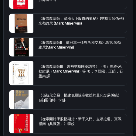
《股票魔法師：縱橫天下股市的奧秘》(交易大師係列)
米勒維尼 (Mark Minervini)
《股票魔法師Ⅱ：像冠軍一樣思考和交易》馬克·米勒
維尼(Mark Minervini)
《股票魔法師Ⅲ：趨勢交易圓桌訪談》（美）馬克·米
勒維尼（Mark Minervini）等 著；李鬆陽，王韻，石
孟南 譯
《係統化交易：構建低風險高收益的量化交易係統》
[英]羅伯特 · 卡佛
《從零開始學股指期貨：新手入門、交易之道、實戰
指南（典藏版）》李銳