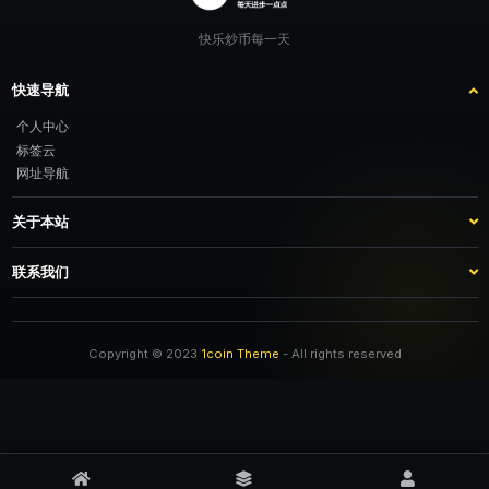
快乐炒币每一天
快速导航
个人中心
标签云
网址导航
关于本站
站点介绍
客服咨询
联系我们
推广计划
TG：@feimao2024 QQ：3261605442 微信：moto001com 新浪微博：三
倍好运_lv
Copyright © 2023
1coin Theme
- All rights reserved