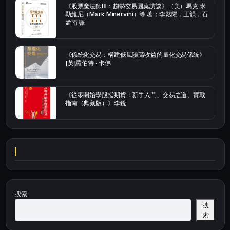
《股票魔法師Ⅲ：趨勢交易圓桌訪談》（美）馬克·米
勒維尼（Mark Minervini）等 著；李鬆陽，王韻，石
孟南 譯
《係統化交易：構建低風險高收益的量化交易係統》
[英]羅伯特 · 卡佛
《從零開始學股指期貨：新手入門、交易之道、實戰
指南（典藏版）》李銳
搜索
搜
索