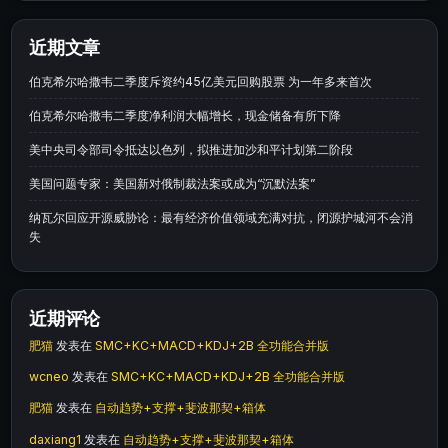
近期文章
伯克希尔哈撒韦二季度斥资约45亿美元回购股票 为一年多来首次
伯克希尔哈撒韦二季度净利润大幅增长，现金储备有所下降
美中央司令部司令抵达以色列，拟推进加沙和平计划第二阶段
美国问题专家：美国新对俄制裁法案或成为“沉默法案”
纳瓦尔回应开源威胁论：最有经济价值领域充满对抗，闭源护城河不会消
失
近期评论
肥猫
发表在
SMC+KC+MACD+KDJ+2B 全功能合并版
wcneo
发表在
SMC+KC+MACD+KDJ+2B 全功能合并版
肥猫
发表在
自动趋势+支撑+斐波那契+箱体
daxiang1
发表在
自动趋势+支撑+斐波那契+箱体