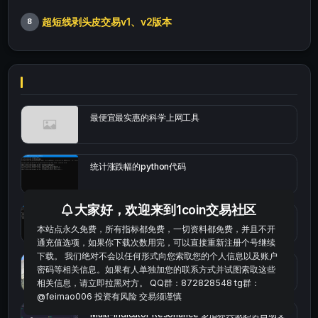
超短线剥头皮交易v1、v2版本
8
最便宜最实惠的科学上网工具
统计涨跌幅的python代码
大家好，欢迎来到1coin交易社区
okx的短线量化的免费版本
本站点永久免费，所有指标都免费，一切资料都免费，并且不开
通充值选项，如果你下载次数用完，可以直接重新注册个号继续
下载。 我们绝对不会以任何形式向您索取您的个人信息以及账户
bybit安卓端
密码等相关信息。如果有人单独加您的联系方式并试图索取这些
相关信息，请立即拉黑对方。 QQ群：872828548 tg群：
@feimao006 投资有风险 交易须谨慎
Multi-indicator Resonance 多指标共振趋势自动交