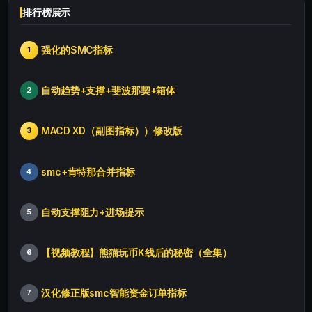
排行榜展示
强化的SMC指标
1
自动趋势+支撑+斐波那契+箱体
2
MACD XD（副图指标））修改版
3
smc+肯特那合并指标
4
自动支撑阻力+进场提示
5
【视频教程】熊猫玩币K线后的秘密（全集）
6
汉化修正版smc智能资金订单指标
7