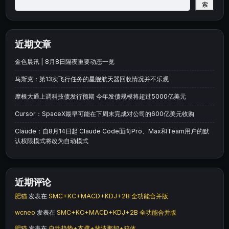
索
近期文章
金色晨讯 | 8月8日隔夜重要动态一览
马斯克：第13次飞行任务的星舰航天器回收情况并不乐观
摩根大通上调科技债发行预期 今年发债规模将超过5000亿美元
Cursor：SpaceX最早可能在下周末完成对公司的600亿美元收购
Claude：自8月14日起 Claude Code面向Pro、Max和Team用户的默
认权限模式将改为自动模式
近期评论
肥猫
发表在
SMC+KC+MACD+KDJ+2B 全功能合并版
wcneo
发表在
SMC+KC+MACD+KDJ+2B 全功能合并版
肥猫
发表在
自动趋势+支撑+斐波那契+箱体