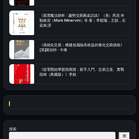
《股票魔法師Ⅲ：趨勢交易圓桌訪談》（美）馬克·米
勒維尼（Mark Minervini）等 著；李鬆陽，王韻，石
孟南 譯
《係統化交易：構建低風險高收益的量化交易係統》
[英]羅伯特 · 卡佛
《從零開始學股指期貨：新手入門、交易之道、實戰
指南（典藏版）》李銳
搜索
搜