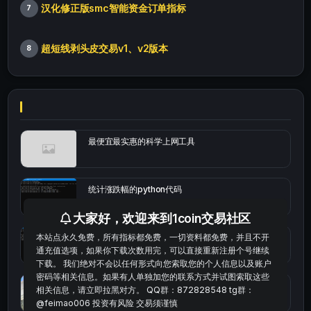
汉化修正版smc智能资金订单指标
7
超短线剥头皮交易v1、v2版本
8
最便宜最实惠的科学上网工具
统计涨跌幅的python代码
大家好，欢迎来到1coin交易社区
本站点永久免费，所有指标都免费，一切资料都免费，并且不开
okx的短线量化的免费版本
通充值选项，如果你下载次数用完，可以直接重新注册个号继续
下载。 我们绝对不会以任何形式向您索取您的个人信息以及账户
密码等相关信息。如果有人单独加您的联系方式并试图索取这些
bybit安卓端
相关信息，请立即拉黑对方。 QQ群：872828548 tg群：
@feimao006 投资有风险 交易须谨慎