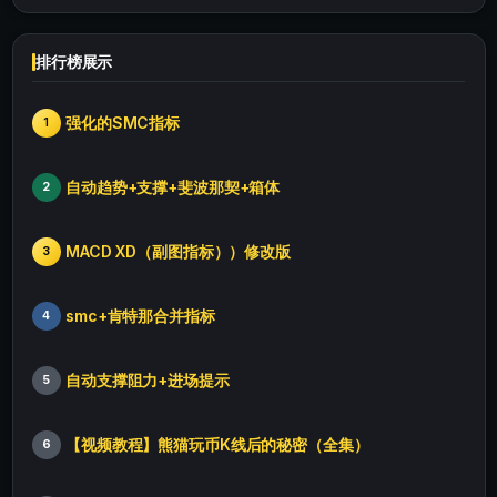
排行榜展示
强化的SMC指标
1
自动趋势+支撑+斐波那契+箱体
2
MACD XD（副图指标））修改版
3
smc+肯特那合并指标
4
自动支撑阻力+进场提示
5
【视频教程】熊猫玩币K线后的秘密（全集）
6