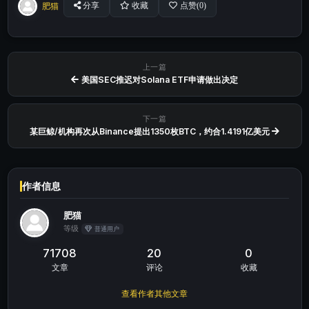
肥猫
分享
收藏
点赞(
0
)
上一篇
美国SEC推迟对Solana ETF申请做出决定
下一篇
某巨鲸/机构再次从Binance提出1350枚BTC，约合1.4191亿美元
作者信息
肥猫
等级
普通用户
71708
20
0
文章
评论
收藏
查看作者其他文章