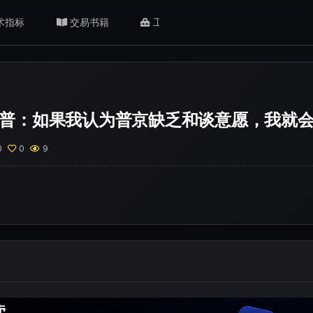
术指标
交易书籍
工具/返佣
肥猫观点
普：如果我认为普京缺乏和谈意愿，我就
0
0
9