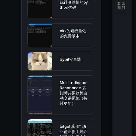
统计涨跌幅的py
联系
thon代码
我们
okx的短线量化
的免费版本
bybit安卓端
Multi-indicator
Resonance 多
指标共振趋势自
动交易系统（持
续更新）
bitget适用自动
止盈止损工具介