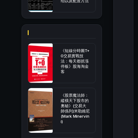
绍以及配置方法
《短線分時圖T+
0交易實戰技
法：每天都抓漲
停板》股海淘金
客
《股票魔法師：
縱橫天下股市的
奧秘》(交易大
師係列)米勒維尼
(Mark Minervin
i)