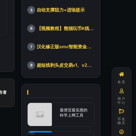
自动支撑阻力+进场提示
5
【视频教程】熊猫玩币K线后的秘密（全集）
6
汉化修正版smc智能资金订单指标
7
超短线剥头皮交易v1、v2版本
8
首页
有者
用户
中心
最便宜最实惠的
科学上网工具
币友
聊天