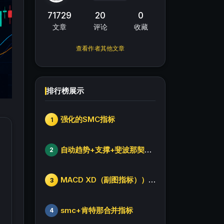
71729
20
0
文章
评论
收藏
查看作者其他文章
排行榜展示
强化的SMC指标
1
自动趋势+支撑+斐波那契+箱体
2
MACD XD（副图指标））修改版
3
smc+肯特那合并指标
4