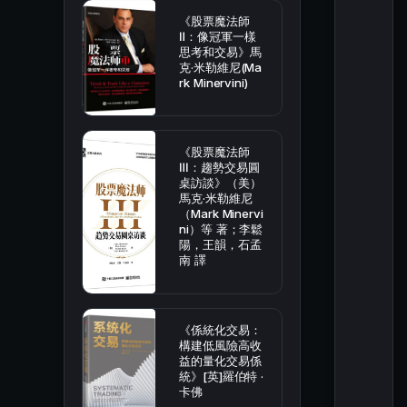
《股票魔法師
Ⅱ：像冠軍一樣
思考和交易》馬
克·米勒維尼(Ma
rk Minervini)
《股票魔法師
Ⅲ：趨勢交易圓
桌訪談》（美）
馬克·米勒維尼
（Mark Minervi
ni）等 著；李鬆
陽，王韻，石孟
南 譯
《係統化交易：
構建低風險高收
益的量化交易係
統》[英]羅伯特 ·
卡佛