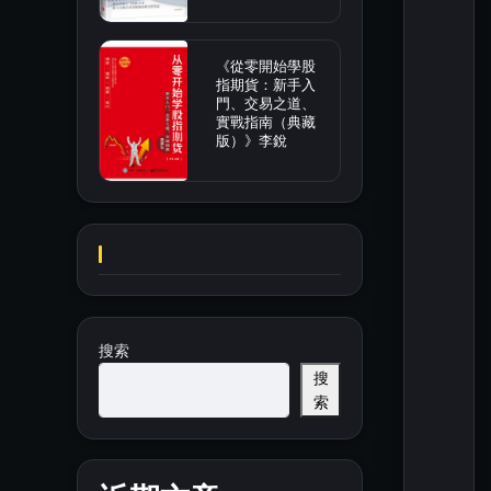
《從零開始學股
指期貨：新手入
門、交易之道、
實戰指南（典藏
版）》李銳
搜索
搜
索