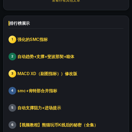
查看作者其他文章
排行榜展示
强化的SMC指标
1
自动趋势+支撑+斐波那契+箱体
2
MACD XD（副图指标））修改版
3
smc+肯特那合并指标
4
自动支撑阻力+进场提示
5
【视频教程】熊猫玩币K线后的秘密（全集）
6