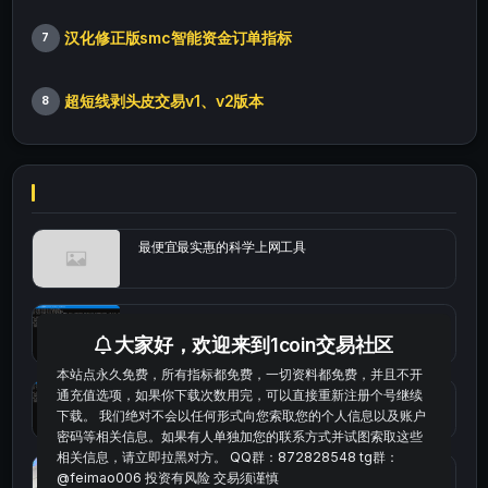
汉化修正版smc智能资金订单指标
7
超短线剥头皮交易v1、v2版本
8
最便宜最实惠的科学上网工具
统计涨跌幅的python代码
大家好，欢迎来到1coin交易社区
本站点永久免费，所有指标都免费，一切资料都免费，并且不开
通充值选项，如果你下载次数用完，可以直接重新注册个号继续
okx的短线量化的免费版本
下载。 我们绝对不会以任何形式向您索取您的个人信息以及账户
密码等相关信息。如果有人单独加您的联系方式并试图索取这些
相关信息，请立即拉黑对方。 QQ群：872828548 tg群：
bybit安卓端
@feimao006 投资有风险 交易须谨慎