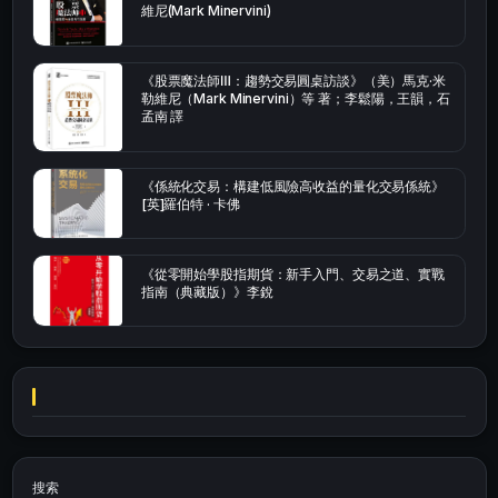
維尼(Mark Minervini)
《股票魔法師Ⅲ：趨勢交易圓桌訪談》（美）馬克·米
勒維尼（Mark Minervini）等 著；李鬆陽，王韻，石
孟南 譯
《係統化交易：構建低風險高收益的量化交易係統》
[英]羅伯特 · 卡佛
《從零開始學股指期貨：新手入門、交易之道、實戰
指南（典藏版）》李銳
搜索