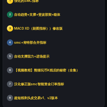
强化的SMC指标
1
自动趋势+支撑+斐波那契+箱体
2
MACD XD（副图指标））修改版
3
smc+肯特那合并指标
4
自动支撑阻力+进场提示
5
【视频教程】熊猫玩币K线后的秘密（全集）
6
汉化修正版smc智能资金订单指标
7
超短线剥头皮交易v1、v2版本
8