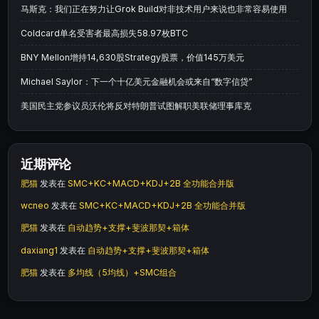
马斯克：我们正在努力让Grok Build对非技术用户来说也非常容易使用
Coldcard单名受害者最高损失58.97枚BTC
BNY Mellon增持14,630股Strategy股票，价值145万美元
Michael Saylor：下一个十亿美元金融机会或来自“数字信贷”
美国民主党参议员沃伦将反对特朗普试图解职美联储理事库克
近期评论
肥猫
发表在
SMC+KC+MACD+KDJ+2B 全功能合并版
wcneo
发表在
SMC+KC+MACD+KDJ+2B 全功能合并版
肥猫
发表在
自动趋势+支撑+斐波那契+箱体
daxiang1
发表在
自动趋势+支撑+斐波那契+箱体
肥猫
发表在
多均线（5均线）+SMC组合