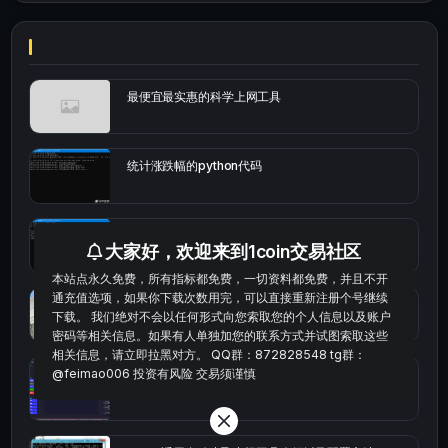
最便宜最实惠的科学上网工具
统计涨跌幅的python代码
okx的短线量化的免费版本
大家好，欢迎来到1coin交易社区
本站点永久免费，所有指标都免费，一切资料都免费，并且不开
通充值选项，如果你下载次数用完，可以直接重新注册个号继续
bybit安卓端
下载。 我们绝对不会以任何形式向您索取您的个人信息以及账户
密码等相关信息。如果有人单独加您的联系方式并试图索取这些
相关信息，请立即拉黑对方。 QQ群：872828548 tg群：
@feimao006 投资有风险 交易须谨慎
Multi-indicator Resonance 多指标共振趋势自动交
易系统（持续更新）