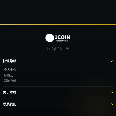
快乐炒币每一天
快速导航
个人中心
标签云
网址导航
关于本站
站点介绍
客服咨询
联系我们
推广计划
TG：@feimao2024 QQ：3261605442 微信：moto001com 新浪微博：不
改名字的肥猫