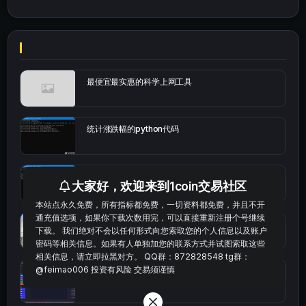
最便宜最实惠的科学上网工具
统计涨跌幅的python代码
okx的短线量化的免费版本
大家好，欢迎来到1coin交易社区
本站点永久免费，所有指标都免费，一切资料都免费，并且不开
通充值选项，如果你下载次数用完，可以直接重新注册个号继续
bybit安卓端
下载。 我们绝对不会以任何形式向您索取您的个人信息以及账户
密码等相关信息。如果有人单独加您的联系方式并试图索取这些
相关信息，请立即拉黑对方。 QQ群：872828548 tg群：
@feimao006 投资有风险 交易须谨慎
Multi-indicator Resonance 多指标共振趋势自动交
易系统（持续更新）