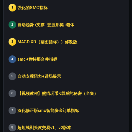
强化的SMC指标
1
自动趋势+支撑+斐波那契+箱体
2
MACD XD（副图指标））修改版
3
smc+肯特那合并指标
4
自动支撑阻力+进场提示
5
【视频教程】熊猫玩币K线后的秘密（全集）
6
汉化修正版smc智能资金订单指标
7
超短线剥头皮交易v1、v2版本
8