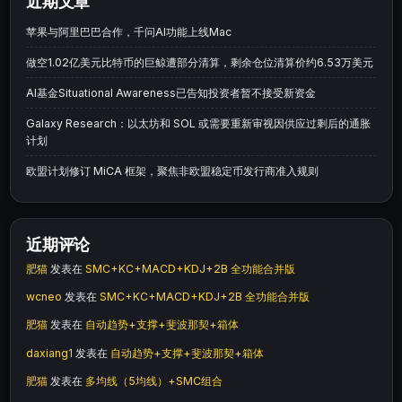
近期文章
苹果与阿里巴巴合作，千问AI功能上线Mac
做空1.02亿美元比特币的巨鲸遭部分清算，剩余仓位清算价约6.53万美元
AI基金Situational Awareness已告知投资者暂不接受新资金
Galaxy Research：以太坊和 SOL 或需要重新审视因供应过剩后的通胀
计划
欧盟计划修订 MiCA 框架，聚焦非欧盟稳定币发行商准入规则
近期评论
肥猫
发表在
SMC+KC+MACD+KDJ+2B 全功能合并版
wcneo
发表在
SMC+KC+MACD+KDJ+2B 全功能合并版
肥猫
发表在
自动趋势+支撑+斐波那契+箱体
daxiang1
发表在
自动趋势+支撑+斐波那契+箱体
肥猫
发表在
多均线（5均线）+SMC组合