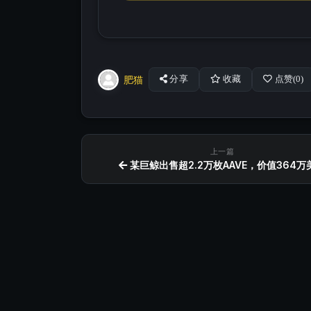
肥猫
分享
收藏
点赞(
0
)
上一篇
某巨鲸出售超2.2万枚AAVE，价值364万