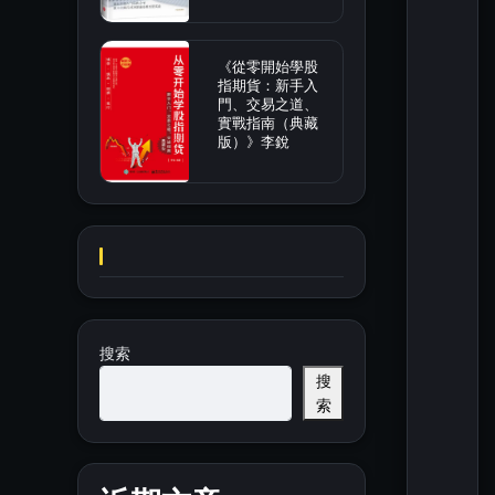
《從零開始學股
指期貨：新手入
門、交易之道、
實戰指南（典藏
版）》李銳
搜索
搜
索