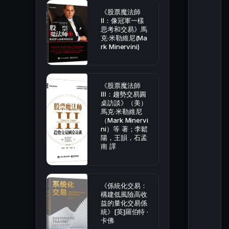
《股票魔法師
Ⅱ：像冠軍一樣
思考和交易》馬
克·米勒維尼(Ma
rk Minervini)
《股票魔法師
Ⅲ：趨勢交易圓
桌訪談》（美）
馬克·米勒維尼
（Mark Minervi
ni）等 著；李鬆
陽，王韻，石孟
南 譯
《係統化交易：
構建低風險高收
益的量化交易係
統》[英]羅伯特 ·
卡佛