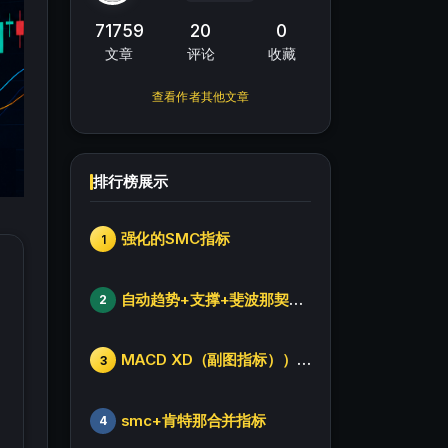
71759
20
0
文章
评论
收藏
查看作者其他文章
排行榜展示
强化的SMC指标
1
自动趋势+支撑+斐波那契+箱体
2
MACD XD（副图指标））修改版
3
smc+肯特那合并指标
4