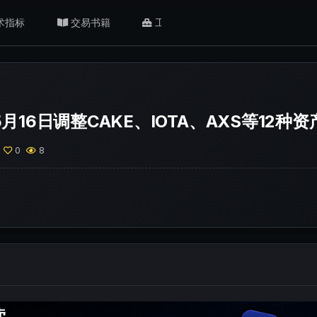
术指标
交易书籍
工具/返佣
肥猫观点
月16日调整CAKE、IOTA、AXS等12种
0
8