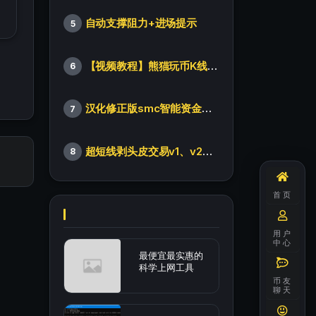
自动支撑阻力+进场提示
5
【视频教程】熊猫玩币K线后的秘密（全集）
6
汉化修正版smc智能资金订单指标
7
超短线剥头皮交易v1、v2版本
8
首页
用户
中心
最便宜最实惠的
科学上网工具
币友
聊天