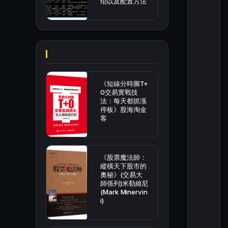
绍以及配置方法
《短線分時圖T+
0交易實戰技
法：每天都抓漲
停板》股海淘金
客
《股票魔法師：
縱橫天下股市的
奧秘》(交易大
師係列)米勒維尼
(Mark Minervin
i)