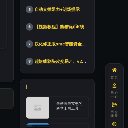
自动支撑阻力+进场提示
5
【视频教程】熊猫玩币K线后的秘密（全集）
6
汉化修正版smc智能资金订单指标
7
超短线剥头皮交易v1、v2版本
8
首页
用户
中心
最便宜最实惠的
科学上网工具
币友
聊天