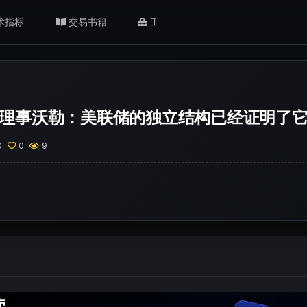
术指标
交易书籍
工具/返佣
肥猫观点
理事沃勒：美联储的独立结构已经证明了
0
0
9