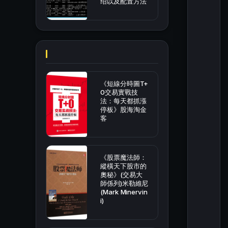
绍以及配置方法
《短線分時圖T+
0交易實戰技
法：每天都抓漲
停板》股海淘金
客
《股票魔法師：
縱橫天下股市的
奧秘》(交易大
師係列)米勒維尼
(Mark Minervin
i)