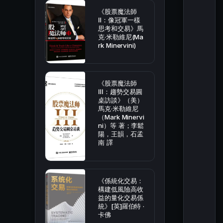
《股票魔法師
Ⅱ：像冠軍一樣
思考和交易》馬
克·米勒維尼(Ma
rk Minervini)
《股票魔法師
Ⅲ：趨勢交易圓
桌訪談》（美）
馬克·米勒維尼
（Mark Minervi
ni）等 著；李鬆
陽，王韻，石孟
南 譯
《係統化交易：
構建低風險高收
益的量化交易係
統》[英]羅伯特 ·
卡佛