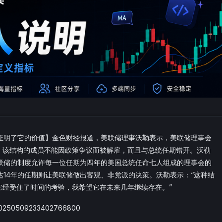
证明了它的价值】金色财经报道，美联储理事沃勒表示，美联储理事会
留。该结构的成员不能因政策争议而被解雇，而且与总统任期错开。沃勒
联储的制度允许每一位任期为四年的美国总统任命七人组成的理事会的
14年的任期则让美联储做出客观、非党派的决策。沃勒表示：“这种结
它经受住了时间的考验，我希望它在未来几年继续存在。”
/20250509233402766800