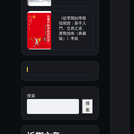
《從零開始學股
指期貨：新手入
門、交易之道、
實戰指南（典藏
版）》李銳
搜索
搜
索