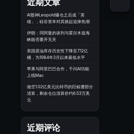
近期文章
AI股神Leopold爆仓之后成「英
雄」，硅谷资本对其掀起追捧热潮
伊朗：同阿曼的谈判与霍尔木兹海
峡能否重开无关
美国原油库存历史性下降至7.12亿
桶，为1984年3月以来最低水平
苹果与阿里巴巴合作，千问AI功能
上线Mac
做空1.02亿美元比特币的巨鲸遭部分
清算，剩余仓位清算价约6.53万美
元
近期评论