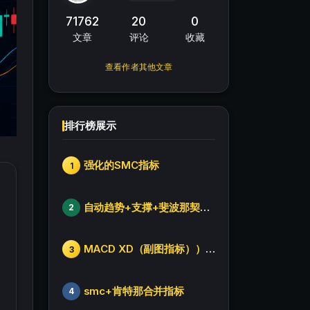
71762
20
0
文章
评论
收藏
查看作者其他文章
排行榜展示
强化的SMC指标
1
自动趋势+支撑+斐波那契+箱体
2
MACD XD（副图指标））修改版
3
smc+肯特那合并指标
4