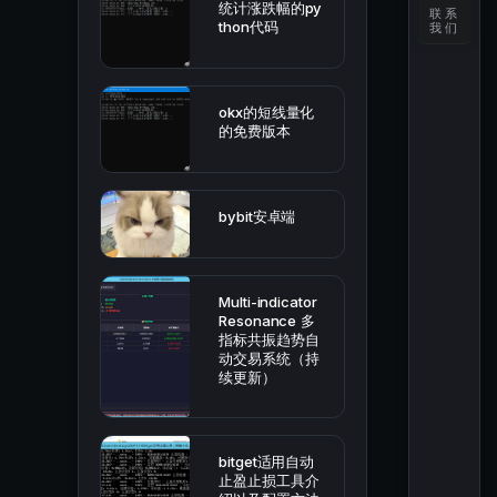
统计涨跌幅的py
联系
thon代码
我们
okx的短线量化
的免费版本
bybit安卓端
Multi-indicator
Resonance 多
指标共振趋势自
动交易系统（持
续更新）
bitget适用自动
止盈止损工具介