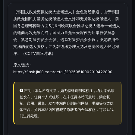
【韩国执政党更换总统大选候选人】金色财经报道，由于韩国
执政党国民力量党总统候选人金文洙和无党派总统候选人、前
国务总理韩德洙方面5月9日晚就联合推举总统大选单一候选人
的磋商再次无果而终，国民力量党当天深夜先后举行议员总
会、紧急对策委员会会议、选举对策委员会会议，决定取消金
文洙的候选人资格，并为韩德洙办理入党及总统候选人登记程
序。（CCTV国际时讯）
原文链接：
https://flash.jin10.com/detail/20250510002019422800
声明：本站所有文章，如无特殊说明或标注，均为本站原
创发布。任何个人或组织，在未征得本站同意时，禁止复
制、盗用、采集、发布本站内容到任何网站、书籍等各类媒
体平台。如若本站内容侵犯了原著者的合法权益，可联系我
们进行处理。