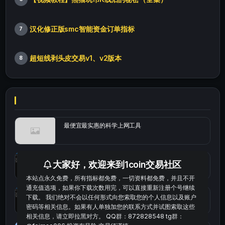
汉化修正版smc智能资金订单指标
7
超短线剥头皮交易v1、v2版本
8
最便宜最实惠的科学上网工具
统计涨跌幅的python代码
大家好，欢迎来到1coin交易社区
本站点永久免费，所有指标都免费，一切资料都免费，并且不开
通充值选项，如果你下载次数用完，可以直接重新注册个号继续
okx的短线量化的免费版本
下载。 我们绝对不会以任何形式向您索取您的个人信息以及账户
密码等相关信息。如果有人单独加您的联系方式并试图索取这些
相关信息，请立即拉黑对方。 QQ群：872828548 tg群：