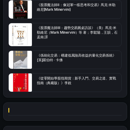
《股票魔法師Ⅱ：像冠軍一樣思考和交易》馬克·米勒
維尼(Mark Minervini)
《股票魔法師Ⅲ：趨勢交易圓桌訪談》（美）馬克·米
勒維尼（Mark Minervini）等 著；李鬆陽，王韻，石
孟南 譯
《係統化交易：構建低風險高收益的量化交易係統》
[英]羅伯特 · 卡佛
《從零開始學股指期貨：新手入門、交易之道、實戰
指南（典藏版）》李銳