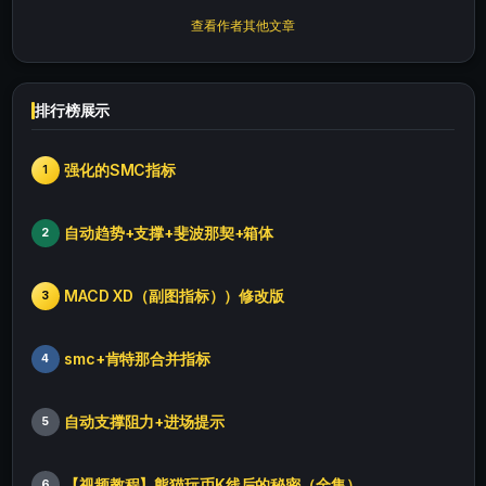
查看作者其他文章
排行榜展示
强化的SMC指标
1
自动趋势+支撑+斐波那契+箱体
2
MACD XD（副图指标））修改版
3
smc+肯特那合并指标
4
自动支撑阻力+进场提示
5
【视频教程】熊猫玩币K线后的秘密（全集）
6