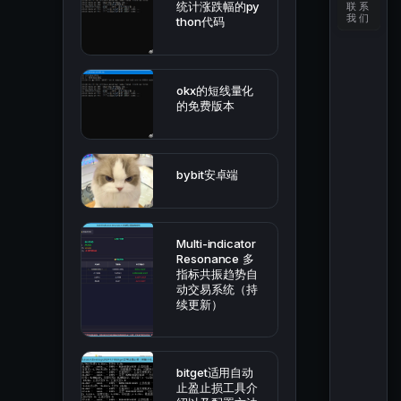
统计涨跌幅的py
联系
我们
thon代码
okx的短线量化
的免费版本
bybit安卓端
Multi-indicator
Resonance 多
指标共振趋势自
动交易系统（持
续更新）
bitget适用自动
止盈止损工具介