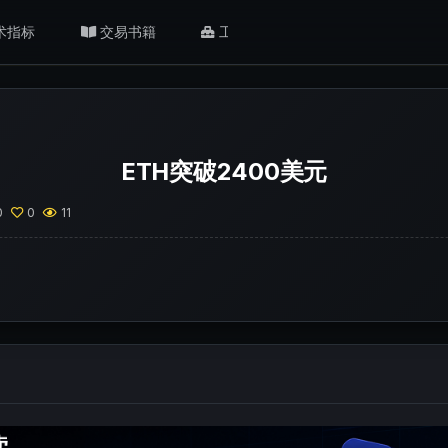
术指标
交易书籍
工具/返佣
肥猫观点
ETH突破2400美元
0
0
11