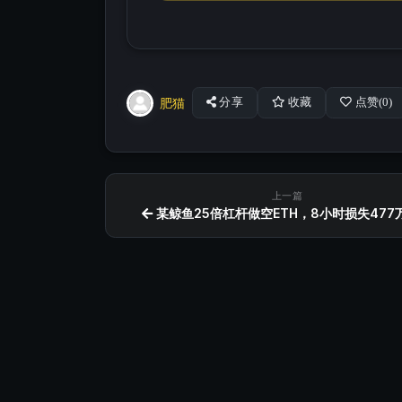
肥猫
分享
收藏
点赞(
0
)
上一篇
某鲸鱼25倍杠杆做空ETH，8小时损失477