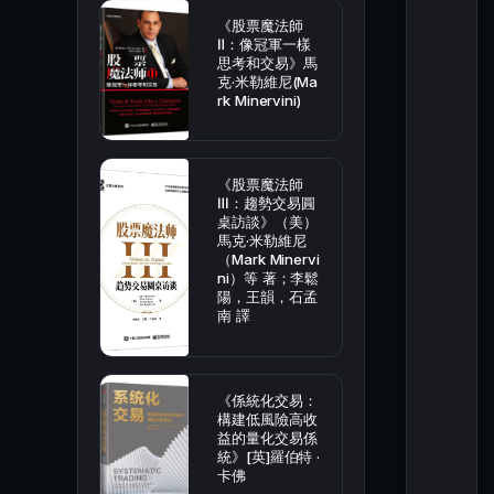
《股票魔法師
Ⅱ：像冠軍一樣
思考和交易》馬
克·米勒維尼(Ma
rk Minervini)
《股票魔法師
Ⅲ：趨勢交易圓
桌訪談》（美）
馬克·米勒維尼
（Mark Minervi
ni）等 著；李鬆
陽，王韻，石孟
南 譯
《係統化交易：
構建低風險高收
益的量化交易係
統》[英]羅伯特 ·
卡佛