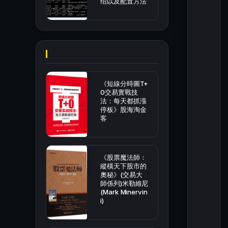
绍以及配置方法
《短線分時圖T+
0交易實戰技
法：每天都抓漲
停板》股海淘金
客
《股票魔法師：
縱橫天下股市的
奧秘》(交易大
師係列)米勒維尼
(Mark Minervin
i)