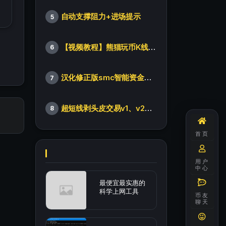
自动支撑阻力+进场提示
5
【视频教程】熊猫玩币K线后的秘密（全集）
6
汉化修正版smc智能资金订单指标
7
超短线剥头皮交易v1、v2版本
8
首页
用户
中心
最便宜最实惠的
科学上网工具
币友
聊天