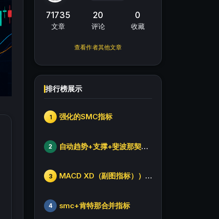
71735
20
0
文章
评论
收藏
查看作者其他文章
排行榜展示
强化的SMC指标
1
自动趋势+支撑+斐波那契+箱体
2
MACD XD（副图指标））修改版
3
smc+肯特那合并指标
4