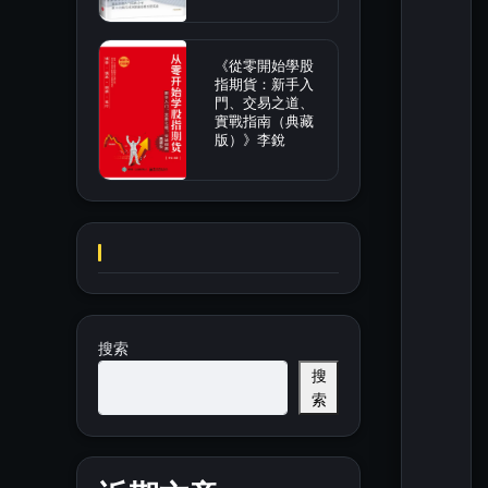
《從零開始學股
指期貨：新手入
門、交易之道、
實戰指南（典藏
版）》李銳
搜索
搜
索