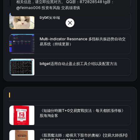
相关信息，请立即拉黑对方。 QQ群：872828548 tg群：
@feimao006 投资有风险 交易须谨慎
bybit安卓端
Multi-indicator Resonance 多指标共振趋势自动交
易系统（持续更新）
bitget适用自动止盈止损工具介绍以及配置方法
《短線分時圖T+0交易實戰技法：每天都抓漲停板》
股海淘金客
《股票魔法師：縱橫天下股市的奧秘》(交易大師係列)