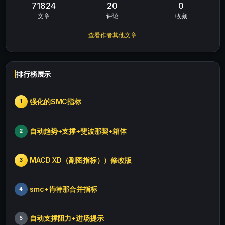
71824
20
0
文章
评论
收藏
查看作者其他文章
排行榜展示
强化的SMC指标
1
自动趋势+支撑+斐波那契+箱体
2
MACD XD（副图指标））修改版
3
smc+肯特那合并指标
4
自动支撑阻力+进场提示
5