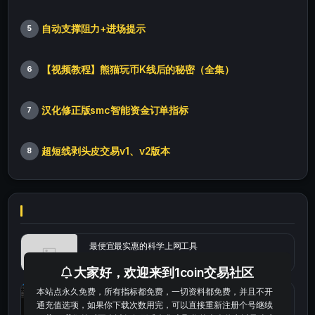
自动支撑阻力+进场提示
5
【视频教程】熊猫玩币K线后的秘密（全集）
6
汉化修正版smc智能资金订单指标
7
超短线剥头皮交易v1、v2版本
8
最便宜最实惠的科学上网工具
大家好，欢迎来到1coin交易社区
本站点永久免费，所有指标都免费，一切资料都免费，并且不开
统计涨跌幅的python代码
通充值选项，如果你下载次数用完，可以直接重新注册个号继续