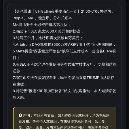
【金色晨讯 | 5月9日隔夜重要动态一览】21:00-7:00关键词：
Ripple、ARB、稳定币、分布式账本
1.比特币升至全球资产排名第六位；
2.Ripple与SEC达成5000万美元和解协议；
3.时隔三个月，比特币再次突破10万美元；
4.Arbitrum DAO批准将3500万枚ARB投资于代币化美国国债；
5.Meta再度“探索稳定币整合”以降低支付成本，曾出售Diem项
目；
6.美SEC正考虑允许企业使用分布式账本技术发行、交易和结算
证券；
7.稳定币立法在参议院遇阻，民主党议员直指TRUMP币活动存
在腐败；
8.特朗普“推进XRP等加密储备”帖文由说客推动，本人知情后勃
然大怒。
声明：本站所有文章，如无特殊说明或标注，均为本站原
创发布。任何个人或组织，在未征得本站同意时，禁止复
制、盗用、采集、发布本站内容到任何网站、书籍等各类媒