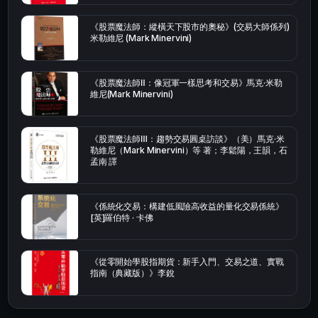
《股票魔法師：縱橫天下股市的奧秘》(交易大師係列)
米勒維尼 (Mark Minervini)
《股票魔法師Ⅱ：像冠軍一樣思考和交易》馬克·米勒
維尼(Mark Minervini)
《股票魔法師Ⅲ：趨勢交易圓桌訪談》（美）馬克·米
勒維尼（Mark Minervini）等 著；李鬆陽，王韻，石
孟南 譯
《係統化交易：構建低風險高收益的量化交易係統》
[英]羅伯特 · 卡佛
《從零開始學股指期貨：新手入門、交易之道、實戰
指南（典藏版）》李銳