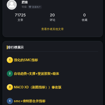
肥猫
等级
普通用户
71725
20
0
文章
评论
收藏
查看作者其他文章
排行榜展示
强化的SMC指标
1
自动趋势+支撑+斐波那契+箱体
2
MACD XD（副图指标））修改版
3
smc+肯特那合并指标
4