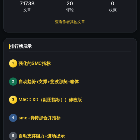
71738
20
0
文章
评论
收藏
查看作者其他文章
排行榜展示
强化的SMC指标
1
自动趋势+支撑+斐波那契+箱体
2
MACD XD（副图指标））修改版
3
smc+肯特那合并指标
4
自动支撑阻力+进场提示
5