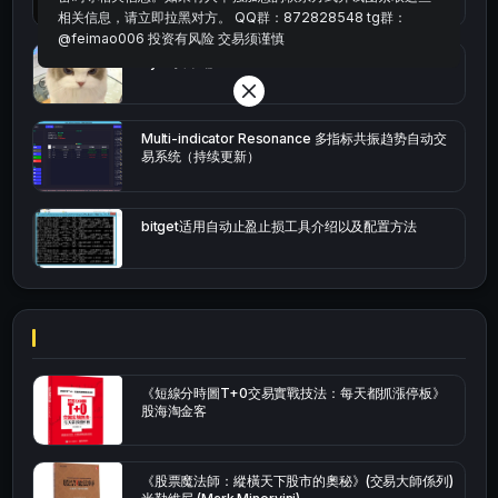
相关信息，请立即拉黑对方。 QQ群：872828548 tg群：
@feimao006 投资有风险 交易须谨慎
bybit安卓端
Multi-indicator Resonance 多指标共振趋势自动交
易系统（持续更新）
bitget适用自动止盈止损工具介绍以及配置方法
《短線分時圖T+0交易實戰技法：每天都抓漲停板》
股海淘金客
《股票魔法師：縱橫天下股市的奧秘》(交易大師係列)