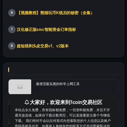
【视频教程】熊猫玩币K线后的秘密（全集）
6
汉化修正版smc智能资金订单指标
7
超短线剥头皮交易v1、v2版本
8
最便宜最实惠的科学上网工具
大家好，欢迎来到1coin交易社区
统计涨跌幅的python代码
本站点永久免费，所有指标都免费，一切资料都免费，并且不开
通充值选项，如果你下载次数用完，可以直接重新注册个号继续
下载。 我们绝对不会以任何形式向您索取您的个人信息以及账户
okx的短线量化的免费版本
密码等相关信息。如果有人单独加您的联系方式并试图索取这些