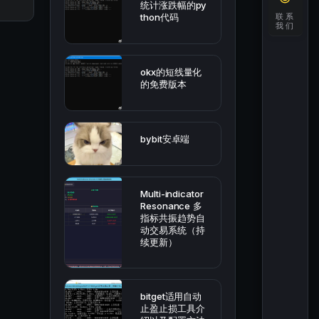
统计涨跌幅的py
联系
thon代码
我们
okx的短线量化
的免费版本
bybit安卓端
Multi-indicator
Resonance 多
指标共振趋势自
动交易系统（持
续更新）
bitget适用自动
止盈止损工具介