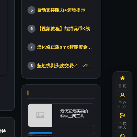
自动支撑阻力+进场提示
5
【视频教程】熊猫玩币K线后的秘密（全集）
6
汉化修正版smc智能资金订单指标
7
超短线剥头皮交易v1、v2版本
8
首页
用户
中心
最便宜最实惠的
科学上网工具
币友
聊天
计持