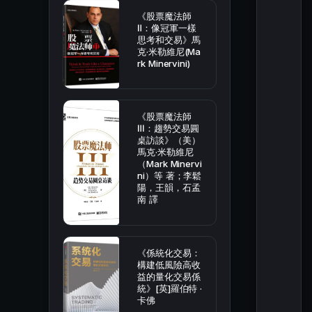
《股票魔法師
Ⅱ：像冠軍一樣
思考和交易》馬
克·米勒維尼(Ma
rk Minervini)
《股票魔法師
Ⅲ：趨勢交易圓
桌訪談》（美）
馬克·米勒維尼
（Mark Minervi
ni）等 著；李鬆
陽，王韻，石孟
南 譯
《係統化交易：
構建低風險高收
益的量化交易係
統》[英]羅伯特 ·
卡佛