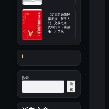
《從零開始學股
指期貨：新手入
門、交易之道、
實戰指南（典藏
版）》李銳
搜索
搜
索