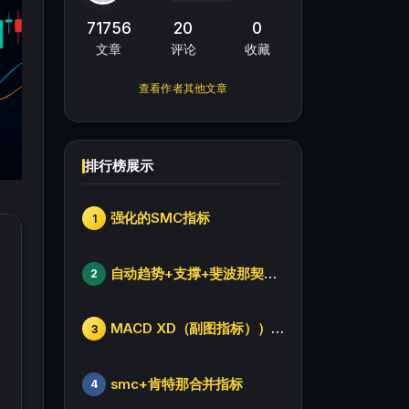
71756
20
0
文章
评论
收藏
查看作者其他文章
排行榜展示
强化的SMC指标
1
自动趋势+支撑+斐波那契+箱体
2
MACD XD（副图指标））修改版
3
smc+肯特那合并指标
4