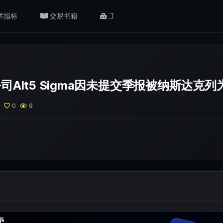
术指标
交易书籍
工具/返佣
肥猫观点
公司Alt5 Sigma因未提交季报被纳斯达克
0
0
9