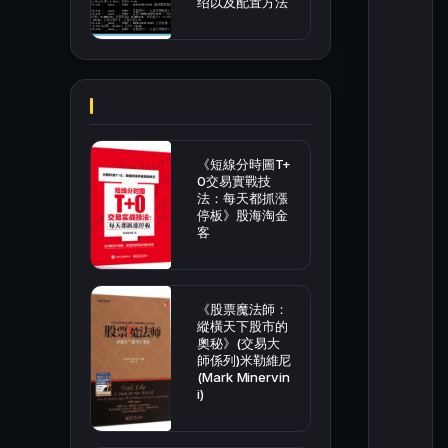
绍以及配置方法
《短線分時圖T+
0交易實戰技
法：每天都抓漲
停板》股海淘金
客
《股票魔法師：
縱橫天下股市的
奧秘》(交易大
師係列)米勒維尼
(Mark Minervin
i)