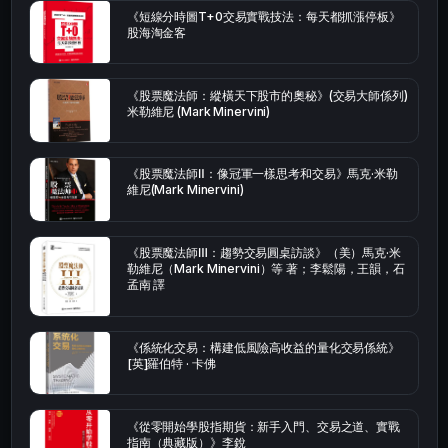
《短線分時圖T+0交易實戰技法：每天都抓漲停板》
股海淘金客
《股票魔法師：縱橫天下股市的奧秘》(交易大師係列)
米勒維尼 (Mark Minervini)
《股票魔法師Ⅱ：像冠軍一樣思考和交易》馬克·米勒
維尼(Mark Minervini)
《股票魔法師Ⅲ：趨勢交易圓桌訪談》（美）馬克·米
勒維尼（Mark Minervini）等 著；李鬆陽，王韻，石
孟南 譯
《係統化交易：構建低風險高收益的量化交易係統》
[英]羅伯特 · 卡佛
《從零開始學股指期貨：新手入門、交易之道、實戰
指南（典藏版）》李銳