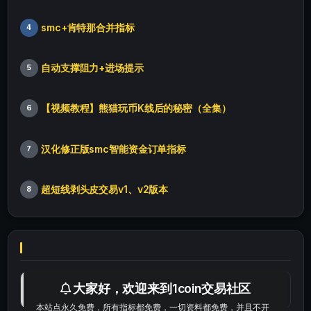
smc+肯特那合并指标
4
自动支撑阻力+进场提示
5
【视频教程】熊猫玩币K线后的秘密（全集）
6
汉化修正版smc智能资金订单指标
7
超短线剥头皮交易v1、v2版本
8
最便宜最实惠的科学上网工具
大家好，欢迎来到1coin交易社区
本站点永久免费，所有指标都免费，一切资料都免费，并且不开