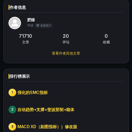
作者信息
肥猫
等级
普通用户
71710
20
0
文章
评论
收藏
查看作者其他文章
排行榜展示
强化的SMC指标
1
自动趋势+支撑+斐波那契+箱体
2
MACD XD（副图指标））修改版
3