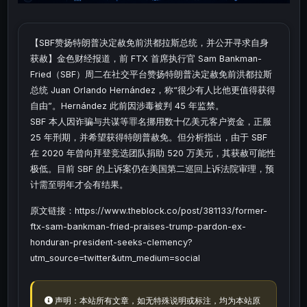
【SBF赞扬特朗普决定赦免前洪都拉斯总统，并公开寻求自身
获赦】金色财经报道，前 FTX 首席执行官 Sam Bankman-
Fried（SBF）周二在社交平台赞扬特朗普决定赦免前洪都拉斯
总统 Juan Orlando Hernández，称“很少有人比他更值得获得
自由”。Hernández 此前因涉毒被判 45 年监禁。
SBF 本人因诈骗与共谋等罪名挪用数十亿美元客户资金，正服
25 年刑期，并希望获得特朗普赦免。但分析指出，由于 SBF
在 2020 年曾向拜登竞选团队捐助 520 万美元，其获赦可能性
极低。目前 SBF 的上诉案仍在美国第二巡回上诉法院审理，预
计需至明年才会有结果。
原文链接：https://www.theblock.co/post/381133/former-
ftx-sam-bankman-fried-praises-trump-pardon-ex-
honduran-president-seeks-clemency?
utm_source=twitter&utm_medium=social
声明：本站所有文章，如无特殊说明或标注，均为本站原