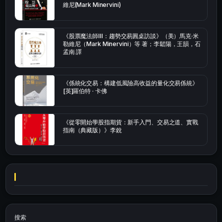
維尼(Mark Minervini)
《股票魔法師Ⅲ：趨勢交易圓桌訪談》（美）馬克·米
勒維尼（Mark Minervini）等 著；李鬆陽，王韻，石
孟南 譯
《係統化交易：構建低風險高收益的量化交易係統》
[英]羅伯特 · 卡佛
《從零開始學股指期貨：新手入門、交易之道、實戰
指南（典藏版）》李銳
搜索