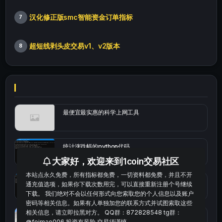
汉化修正版smc智能资金订单指标
7
超短线剥头皮交易v1、v2版本
8
最便宜最实惠的科学上网工具
统计涨跌幅的python代码
大家好，欢迎来到1coin交易社区
本站点永久免费，所有指标都免费，一切资料都免费，并且不开
okx的短线量化的免费版本
通充值选项，如果你下载次数用完，可以直接重新注册个号继续
下载。 我们绝对不会以任何形式向您索取您的个人信息以及账户
密码等相关信息。如果有人单独加您的联系方式并试图索取这些
相关信息，请立即拉黑对方。 QQ群：872828548 tg群：
bybit安卓端
@feimao006 投资有风险 交易须谨慎