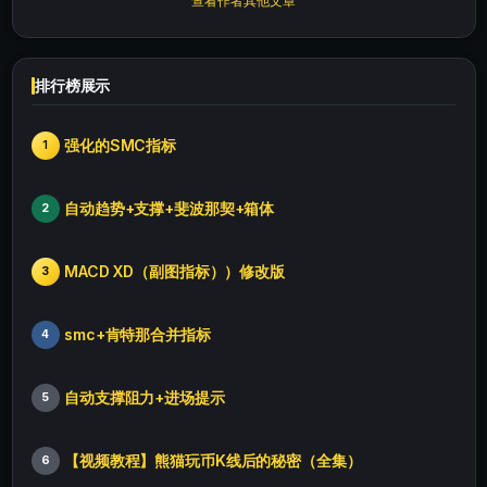
查看作者其他文章
排行榜展示
强化的SMC指标
1
自动趋势+支撑+斐波那契+箱体
2
MACD XD（副图指标））修改版
3
smc+肯特那合并指标
4
自动支撑阻力+进场提示
5
【视频教程】熊猫玩币K线后的秘密（全集）
6