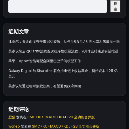
搜
索
近期文章
江卓尔：资金面没有牛市启动迹象，反弹至6.8至7万美元或迎来最后一跌
美参议院启动Clarity法案首次程序性投票流程，9月休会结束后有望推进
苹果：Apple智能可配合阿里巴巴千问模型工作
Galaxy Digital 与 Sharplink 联合推出链上收益基金，初始资本 1.25 亿
美元
美参议院通过临时拨款法案，有望避免政府停摆
近期评论
肥猫
发表在
SMC+KC+MACD+KDJ+2B 全功能合并版
wcneo
发表在
SMC+KC+MACD+KDJ+2B 全功能合并版